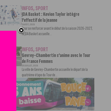
INFOS
,
SPORT
JDA Basket : Kevion Taylor intègre
l’effectif de la Jeanne
3 AOÛT, 2026
Pour se renforcer avant le début de la saison 2026-2027,
la JDA Basket accueille...
INFOS
,
SPORT
Gevrey-Chambertin s’anime avec le Tour
de France Femmes
30 JUILLET, 2026
La ville de Gevrey-Chambertin accueille le départ de la
quatrième étape du Tour de...