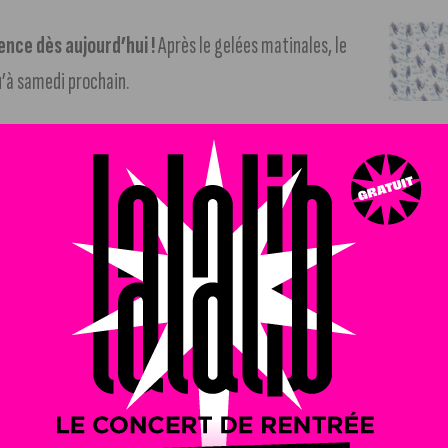
nce dès aujourd’hui !
Après le gelées matinales, le
’à samedi prochain.
u dans le port du canal à Dijon
. Dijon Métropole et Les
la biodiversité.
Reportage dans notre article (suivre notre
t de la Côte-d’Or animera plusieurs ateliers zéro
mettre en place.
+ d’infos dans notre article (suivre notre
 la 13ème édition des Entrep’ Bourgogne
. Un programme
ager et à soutenir les projets de création d’entreprise