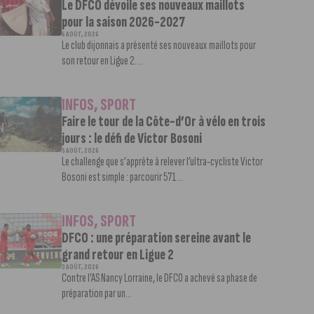
Le DFCO dévoile ses nouveaux maillots
pour la saison 2026-2027
6 AOÛT, 2026
Le club dijonnais a présenté ses nouveaux maillots pour
son retour en Ligue 2....
INFOS
,
SPORT
Faire le tour de la Côte-d’Or à vélo en trois
jours : le défi de Victor Bosoni
5 AOÛT, 2026
Le challenge que s’apprête à relever l’ultra-cycliste Victor
Bosoni est simple : parcourir 571...
INFOS
,
SPORT
DFCO : une préparation sereine avant le
grand retour en Ligue 2
3 AOÛT, 2026
Contre l’AS Nancy Lorraine, le DFCO a achevé sa phase de
préparation par un...