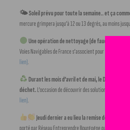
🌤 Soleil prévu pour toute la semaine.. et ça comme
mercure grimpera jusqu’à 12 ou 13 degrés, au moins jusqu
Une opération de nettoyage (de faucardage) a lie
Voies Navigables de France s’associent pour en préserver 
lien)
.
Durant les mois d’avril et de mai, le Départemen
déchet.
L’occasion de découvrir des solutions simples à 
lien)
.
Jeudi dernier a eu lieu la remise des prix de
porté par Réseau Entreprendre Bourgogne qui vise à encour