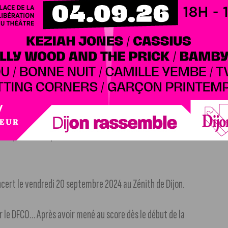
s la région.
Coup de projo sur ces entreprises qui innovent
jon accueillait le Téléthon Place du Bareuzai
. En
 qui a fait le plus de dons.
Les détails dans notre article
oncert le vendredi 20 septembre 2024 au Zénith de Dijon.
ur le DFCO… Après avoir mené au score dès le début de la