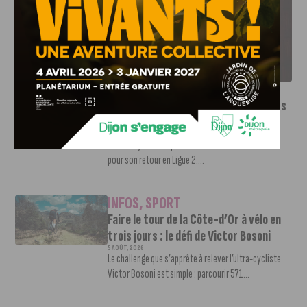
LE DFCO DÉVOILE SES NOUVEAUX MAILLOTS POUR LA
SAISON 2026-2027
INFOS
,
SPORT
Le DFCO dévoile ses nouveaux maillots
pour la saison 2026-2027
6 AOÛT, 2026
Le club dijonnais a présenté ses nouveaux maillots
pour son retour en Ligue 2....
INFOS
,
SPORT
Faire le tour de la Côte-d’Or à vélo en
trois jours : le défi de Victor Bosoni
5 AOÛT, 2026
Le challenge que s’apprête à relever l’ultra-cycliste
Victor Bosoni est simple : parcourir 571...