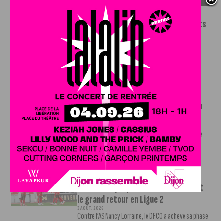
INFOS
,
SPORT
Le DFCO dévoile ses nouveaux maillots
pour la saison 2026-2027
6 AOÛT, 2026
Le club dijonnais a présenté ses nouveaux maillots
pour son retour en Ligue 2....
INFOS
,
SPORT
Faire le tour de la Côte-d’Or à vélo en
trois jours : le défi de Victor Bosoni
5 AOÛT, 2026
Le challenge que s’apprête à relever l’ultra-cycliste
Victor Bosoni est simple : parcourir 571...
INFOS
,
SPORT
DFCO : une préparation sereine avant
le grand retour en Ligue 2
3 AOÛT, 2026
Contre l’AS Nancy Lorraine, le DFCO a achevé sa phase