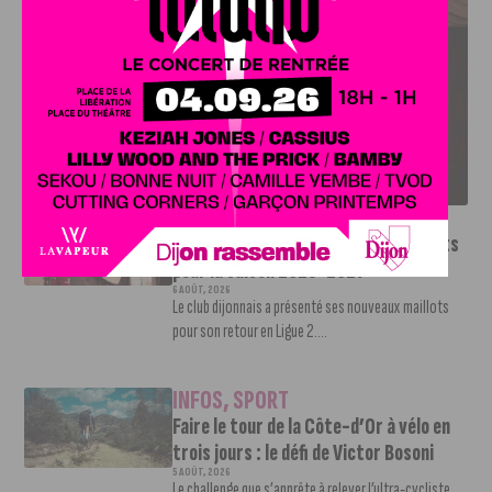
LE DFCO DÉVOILE SES NOUVEAUX MAILLOTS POUR LA
SAISON 2026-2027
INFOS
,
SPORT
Le DFCO dévoile ses nouveaux maillots
pour la saison 2026-2027
6 AOÛT, 2026
Le club dijonnais a présenté ses nouveaux maillots
pour son retour en Ligue 2....
INFOS
,
SPORT
Faire le tour de la Côte-d’Or à vélo en
trois jours : le défi de Victor Bosoni
5 AOÛT, 2026
Le challenge que s’apprête à relever l’ultra-cycliste