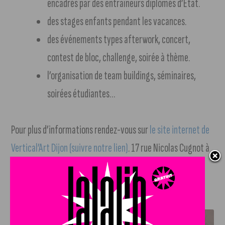
encadrés par des entraîneurs diplômés d’Etat.
des stages enfants pendant les vacances.
des événements types afterwork, concert,
contest de bloc, challenge, soirée à thème.
l’organisation de team buildings, séminaires,
soirées étudiantes…
Pour plus d’informations rendez-vous sur
le site internet de
Vertical’Art Dijon (suivre notre lien)
. 17 rue Nicolas Cugnot à
Chenôve.
J'AIME LE DFCO