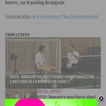
heures., sur le parking du magasin
.
Toutes les infos
sur le site internet d’Ikea (suivre notre lien)
.
J'AIME LE DFCO
DFCO : RENCONTRE AVEC PIERRE-HENRI DEBALLON,
L’ARTISAN DE LA MONTÉE EN LIGUE 2
INFOS
,
SPORT
DFCO : Rencontre avec Pierre-Henri
Deballon, l’artisan de la montée en