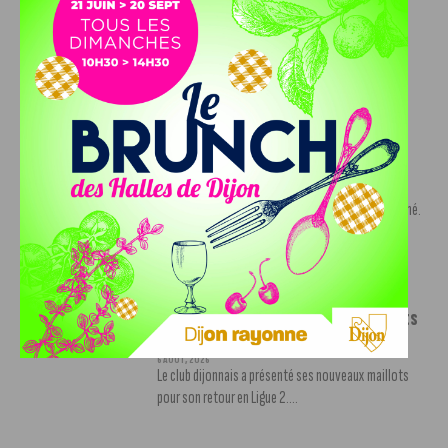
Ligue 2
7 AOÛT, 2026
Le DFCO est de retour en Ligue 2 après trois ans
d’absence. La saison...
INFOS
,
SPORT
Nouvelle arrivée à la JDA Basket,
Shevon Thompson est dijonnais
7 AOÛT, 2026
Le mercato estival de la JDA n’est pas encore terminé.
Une nouvelle recrue vient...
INFOS
,
SPORT
Le DFCO dévoile ses nouveaux maillots
pour la saison 2026-2027
6 AOÛT, 2026
Le club dijonnais a présenté ses nouveaux maillots
pour son retour en Ligue 2....