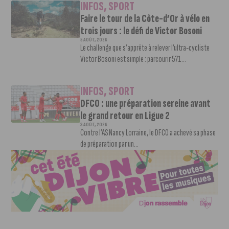
INFOS
,
SPORT
Faire le tour de la Côte-d’Or à vélo en
trois jours : le défi de Victor Bosoni
5 AOÛT, 2026
Le challenge que s’apprête à relever l’ultra-cycliste
Victor Bosoni est simple : parcourir 571...
INFOS
,
SPORT
DFCO : une préparation sereine avant
le grand retour en Ligue 2
3 AOÛT, 2026
Contre l’AS Nancy Lorraine, le DFCO a achevé sa phase
de préparation par un...