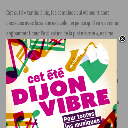
Cet outil « tombe à pic, les semaines qui viennent sont
décisives avec la saison estivale, on pense qu’il va y avoir un
engouement pour l’utilisation de la plateforme », estime
Paul-Henri Antonmattei, professeur du droit du travail à
l’Université de Montpellier qui a participé au projet.
Selon lui, la pandémie « a créé certains doutes, quand on ne
sait pas quand on va reprendre… mais cette incertitude est
en train de se gommer.
La plateforme va accélérer le
retour de ces personnes et convaincre celles tentées
d’aller ailleurs de revenir » vers l’hôtellerie-
restauration.