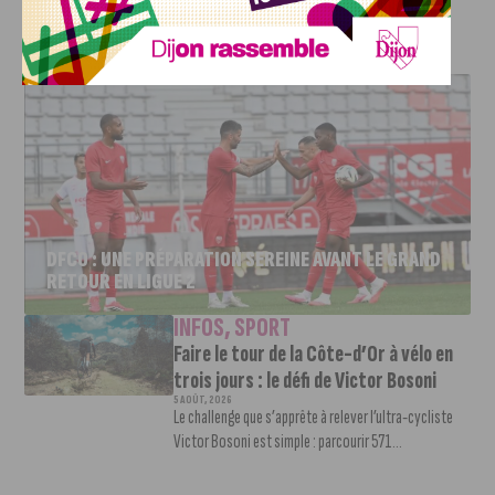
J'AIME LE DFCO
DFCO : UNE PRÉPARATION SEREINE AVANT LE GRAND
RETOUR EN LIGUE 2
INFOS
,
SPORT
Faire le tour de la Côte-d’Or à vélo en
trois jours : le défi de Victor Bosoni
5 AOÛT, 2026
Le challenge que s’apprête à relever l’ultra-cycliste
Victor Bosoni est simple : parcourir 571...