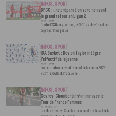
INFOS
,
SPORT
DFCO : une préparation sereine avant
le grand retour en Ligue 2
3 AOÛT, 2026
Contre l’AS Nancy Lorraine, le DFCO a achevé sa phase
de préparation par un...
INFOS
,
SPORT
JDA Basket : Kevion Taylor intègre
l’effectif de la Jeanne
3 AOÛT, 2026
Pour se renforcer avant le début de la saison 2026-
2027, la JDA Basket accueille...
INFOS
,
SPORT
Gevrey-Chambertin s’anime avec le
Tour de France Femmes
30 JUILLET, 2026
La ville de Gevrey-Chambertin accueille le départ de la