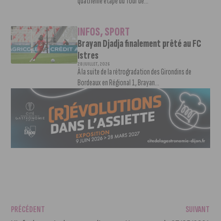
quatrième étape du Tour de...
INFOS
,
SPORT
Brayan Djadja finalement prêté au FC
Istres
28 JUILLET, 2026
À la suite de la rétrogradation des Girondins de
Bordeaux en Régional 1, Brayan...
PRÉCÉDENT
SUIVANT