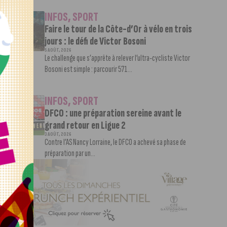
INFOS
,
SPORT
Faire le tour de la Côte-d’Or à vélo en trois
jours : le défi de Victor Bosoni
5 AOÛT, 2026
Le challenge que s’apprête à relever l’ultra-cycliste Victor
Bosoni est simple : parcourir 571...
INFOS
,
SPORT
DFCO : une préparation sereine avant le
grand retour en Ligue 2
3 AOÛT, 2026
Contre l’AS Nancy Lorraine, le DFCO a achevé sa phase de
préparation par un...