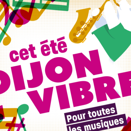
airvaux pour leur première grande
mps pendant leur braderie vintage.
au Cellier de Clairvaux de Dijon : vous pourrez y trouver des
s objets insolites ; au total il y aura
10.000 petites
tiques à Dijon
: au 11 rue de Nuits-Saint-Georges (quartier