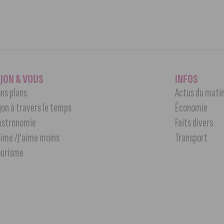
IJON & VOUS
INFOS
ns plans
Actus du mati
jon à travers le temps
Économie
astronomie
Faits divers
aime /J’aime moins
Transport
ourisme