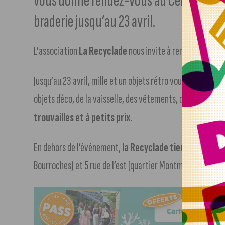
vous donne rendez-vous au Cellier de Cl
braderie jusqu’au 23 avril.
L’association
La Recyclade
nous invite à remonter le te
Jusqu’au 23 avril, mille et un objets rétro vous attendent 
objets déco, de la vaisselle, des vêtements, des bijoux et de
trouvailles et à petits prix
.
En dehors de l’événement,
la Recyclade tient deux bou
Bourroches) et 5 rue de l’est (quartier Montmuzard).