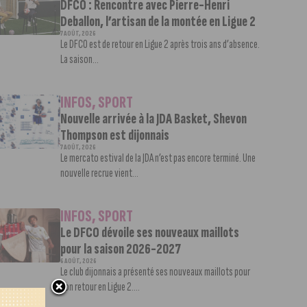
DFCO : Rencontre avec Pierre-Henri
Deballon, l’artisan de la montée en Ligue 2
7 AOÛT, 2026
Le DFCO est de retour en Ligue 2 après trois ans d’absence.
La saison...
INFOS
,
SPORT
Nouvelle arrivée à la JDA Basket, Shevon
Thompson est dijonnais
7 AOÛT, 2026
Le mercato estival de la JDA n’est pas encore terminé. Une
nouvelle recrue vient...
INFOS
,
SPORT
Le DFCO dévoile ses nouveaux maillots
pour la saison 2026-2027
6 AOÛT, 2026
Le club dijonnais a présenté ses nouveaux maillots pour
son retour en Ligue 2....