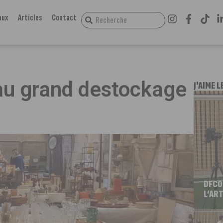
aux
Articles
Contact
e
 au grand destockage
J'AIME L
DFCO
L’ART