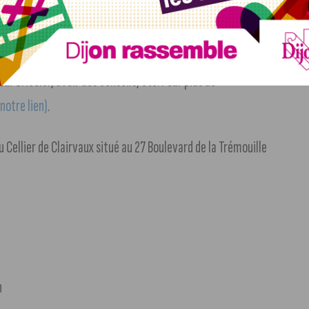
 objets récupérés et transformés ;
leur but étant de
t
. Toute l’année, la Recyclerie propose des ateliers, les
ur bricoler, avoir des conseils, etc. Pour plus de
notre lien)
.
u Cellier de Clairvaux situé au 27 Boulevard de la Trémouille
n