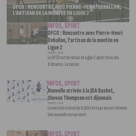
DFCO : RENCONTRE AVEC PIERRE-HENRI DEBALLON,
L’ARTISAN DE LA MONTÉE EN LIGUE 2
INFOS
,
SPORT
DFCO : Rencontre avec Pierre-Henri
Deballon, l’artisan de la montée en
Ligue 2
7 AOÛT, 2026
Le DFCO est de retour en Ligue 2 après trois ans
d’absence. La saison...
INFOS
,
SPORT
Nouvelle arrivée à la JDA Basket,
Shevon Thompson est dijonnais
7 AOÛT, 2026
Le mercato estival de la JDA n’est pas encore terminé.
Une nouvelle recrue vient...
INFOS
,
SPORT