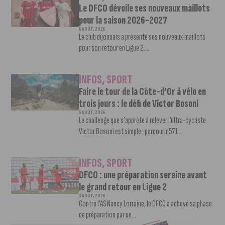
Le DFCO dévoile ses nouveaux maillots
pour la saison 2026-2027
6 AOÛT, 2026
Le club dijonnais a présenté ses nouveaux maillots
pour son retour en Ligue 2....
INFOS
,
SPORT
Faire le tour de la Côte-d’Or à vélo en
trois jours : le défi de Victor Bosoni
5 AOÛT, 2026
Le challenge que s’apprête à relever l’ultra-cycliste
Victor Bosoni est simple : parcourir 571...
INFOS
,
SPORT
DFCO : une préparation sereine avant
le grand retour en Ligue 2
3 AOÛT, 2026
Contre l’AS Nancy Lorraine, le DFCO a achevé sa phase
de préparation par un...