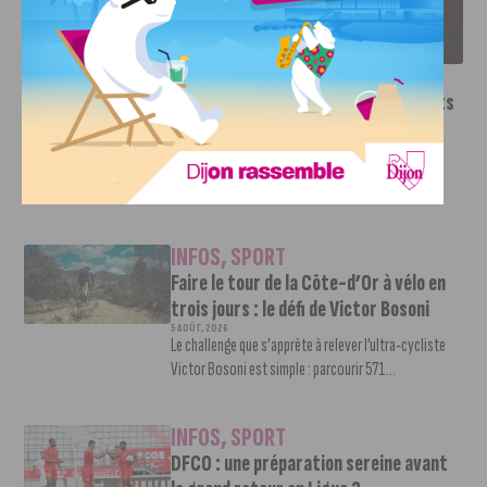
LE DFCO DÉVOILE SES NOUVEAUX MAILLOTS POUR LA
SAISON 2026-2027
INFOS
,
SPORT
Le DFCO dévoile ses nouveaux maillots
pour la saison 2026-2027
6 AOÛT, 2026
Le club dijonnais a présenté ses nouveaux maillots
pour son retour en Ligue 2....
INFOS
,
SPORT
Faire le tour de la Côte-d’Or à vélo en
trois jours : le défi de Victor Bosoni
5 AOÛT, 2026
Le challenge que s’apprête à relever l’ultra-cycliste
Victor Bosoni est simple : parcourir 571...
INFOS
,
SPORT
DFCO : une préparation sereine avant