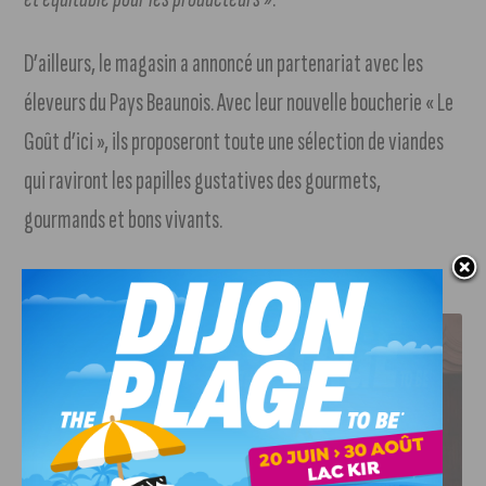
D’ailleurs, le magasin a annoncé un partenariat avec les
éleveurs du Pays Beaunois. Avec leur nouvelle boucherie « Le
Goût d’ici », ils proposeront toute une sélection de viandes
qui raviront les papilles gustatives des gourmets,
gourmands et bons vivants.
J'AIME LE DFCO