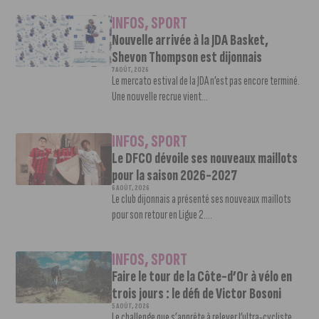
INFOS
,
SPORT
Nouvelle arrivée à la JDA Basket,
Shevon Thompson est dijonnais
7 AOÛT, 2026
Le mercato estival de la JDA n’est pas encore terminé.
Une nouvelle recrue vient...
INFOS
,
SPORT
Le DFCO dévoile ses nouveaux maillots
pour la saison 2026-2027
6 AOÛT, 2026
Le club dijonnais a présenté ses nouveaux maillots
pour son retour en Ligue 2....
INFOS
,
SPORT
Faire le tour de la Côte-d’Or à vélo en
trois jours : le défi de Victor Bosoni
5 AOÛT, 2026
Le challenge que s’apprête à relever l’ultra-cycliste