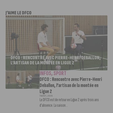
J'AIME LE DFCO
DFCO : RENCONTRE AVEC PIERRE-HENRI DEBALLON,
L’ARTISAN DE LA MONTÉE EN LIGUE 2
INFOS
,
SPORT
DFCO : Rencontre avec Pierre-Henri
Deballon, l’artisan de la montée en
Ligue 2
7 AOÛT, 2026
Le DFCO est de retour en Ligue 2 après trois ans
d’absence. La saison...