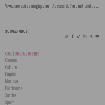
Vivez une soirée magique au MuséoParc Alésia pour les Journées du patrimoine
Au cœur du Parc national de forêts, une route européenne pour les mobilités douces
SUIVEZ-NOUS :
CULTURE & LOISIRS
Cinéma
Culture
Emploi
Musique
Patrimoine
Sorties
Sport