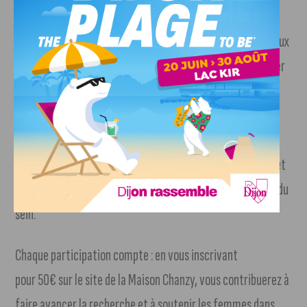
Chalonnaise
L’intégralité des bénéfices de cette soirée sera reversée aux
associations partenaires de
La Chalonnaise
. Pour maximiser
l’impact de cet événement, la Maison Chanzy a sollicité
des
mécènes locaux
, dont J’aime Dijon est fière de faire
partie, afin de prendre en charge les frais d’organisation.
Ainsi, chaque euro récolté ira directement à la recherche et
à l’accompagnement des femmes touchées par le cancer du
sein.
Chaque participation compte : en vous inscrivant
pour 50€ sur le site de la Maison Chanzy, vous contribuerez à
faire avancer la recherche et à soutenir les femmes dans