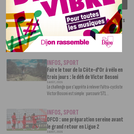
SAISON 2026-2027
INFOS
,
SPORT
Le DFCO dévoile ses nouveaux maillots
pour la saison 2026-2027
6 AOÛT, 2026
Le club dijonnais a présenté ses nouveaux maillots
pour son retour en Ligue 2....
INFOS
,
SPORT
Faire le tour de la Côte-d’Or à vélo en
trois jours : le défi de Victor Bosoni
5 AOÛT, 2026
Le challenge que s’apprête à relever l’ultra-cycliste
Victor Bosoni est simple : parcourir 571...
INFOS
,
SPORT
DFCO : une préparation sereine avant
le grand retour en Ligue 2
3 AOÛT, 2026