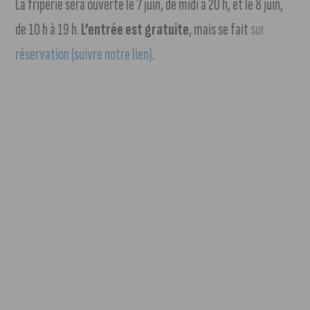
La friperie sera ouverte le 7 juin, de midi à 20 h, et le 8 juin,
de 10 h à 19 h.
L’entrée est gratuite
, mais se fait
sur
réservation (suivre notre lien)
.