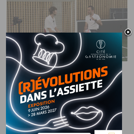
DFCO : RENCONTRE AVEC PIERRE-HENRI DEBALLON,
L’ARTISAN DE LA MONTÉE EN LIGUE 2
INFOS
,
SPORT
DFCO : Rencontre avec Pierre-Henri
Deballon, l’artisan de la montée en
Ligue 2
7 AOÛT, 2026
Le DFCO est de retour en Ligue 2 après trois ans
d’absence. La saison...
INFOS
,
SPORT
Nouvelle arrivée à la JDA Basket,