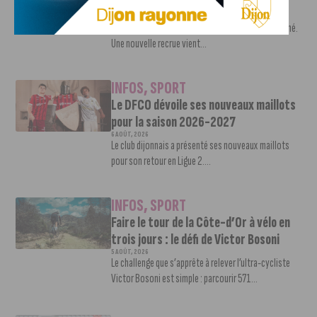
Shevon Thompson est dijonnais
7 AOÛT, 2026
Le mercato estival de la JDA n’est pas encore terminé.
Une nouvelle recrue vient...
INFOS
,
SPORT
Le DFCO dévoile ses nouveaux maillots
pour la saison 2026-2027
6 AOÛT, 2026
Le club dijonnais a présenté ses nouveaux maillots
pour son retour en Ligue 2....
INFOS
,
SPORT
Faire le tour de la Côte-d’Or à vélo en
trois jours : le défi de Victor Bosoni
5 AOÛT, 2026
Le challenge que s’apprête à relever l’ultra-cycliste
Victor Bosoni est simple : parcourir 571...