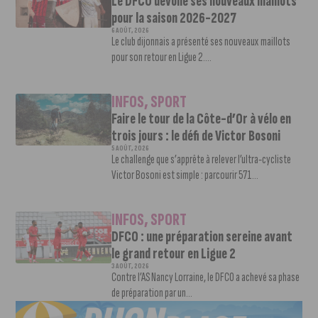
Le DFCO dévoile ses nouveaux maillots
pour la saison 2026-2027
6 AOÛT, 2026
Le club dijonnais a présenté ses nouveaux maillots
pour son retour en Ligue 2....
INFOS
,
SPORT
Faire le tour de la Côte-d’Or à vélo en
trois jours : le défi de Victor Bosoni
5 AOÛT, 2026
Le challenge que s’apprête à relever l’ultra-cycliste
Victor Bosoni est simple : parcourir 571...
INFOS
,
SPORT
DFCO : une préparation sereine avant
le grand retour en Ligue 2
3 AOÛT, 2026
Contre l’AS Nancy Lorraine, le DFCO a achevé sa phase
de préparation par un...