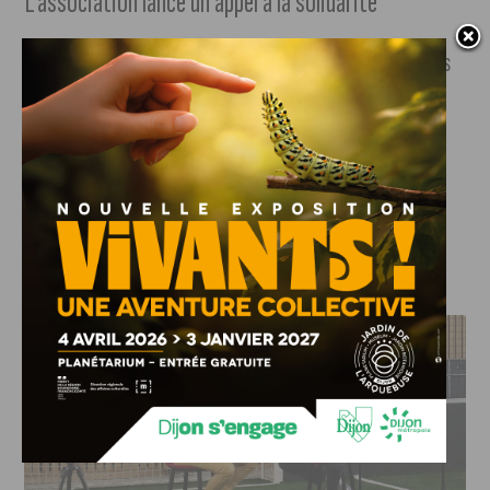
L’association lance un appel à la solidarité
Face aux épisodes de chaleurs de plus en plus fréquents, les
Petits Frères des Pauvres lancent un appel à la solidarité.
L’association recherche de nouveaux Oasis Solidaires pour
accueillir davantage de personnes fragiles. Plus
d’informations sur
leur site internet
.
J'AIME LE DFCO