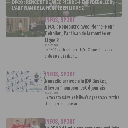
DFCO : RENCONTRE AVEC PIERRE-HENRI DEBALLON,
L’ARTISAN DE LA MONTÉE EN LIGUE 2
INFOS
,
SPORT
DFCO : Rencontre avec Pierre-Henri
Deballon, l’artisan de la montée en
Ligue 2
7 AOÛT, 2026
Le DFCO est de retour en Ligue 2 après trois ans
d’absence. La saison...
INFOS
,
SPORT
Nouvelle arrivée à la JDA Basket,
Shevon Thompson est dijonnais
7 AOÛT, 2026
Le mercato estival de la JDA n’est pas encore terminé.
Une nouvelle recrue vient...
INFOS
,
SPORT