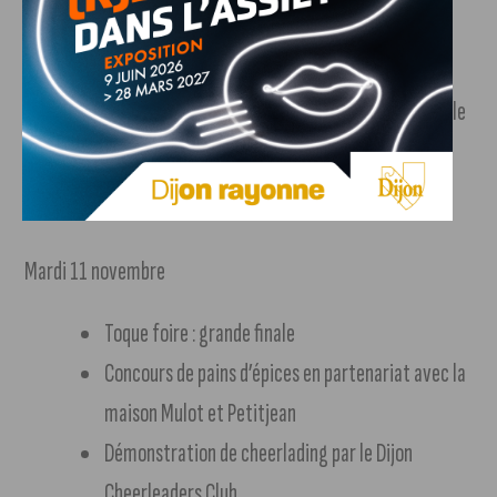
Boum de la foire : à partir de 18h, soirée avec le
Groupe Mélusine et ses danseuses et DJ set
Démonstrations et dégustations de Ramen par le
chef japonais Yuki Kumagai
Musique sur la foire avec le Groupe Mélusine
Mardi 11 novembre
Toque foire : grande finale
Concours de pains d’épices en partenariat avec la
maison Mulot et Petitjean
Démonstration de cheerlading par le Dijon
Cheerleaders Club.