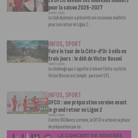
Le DFCO dévoile ses nouveaux maillots
pour la saison 2026-2027
6 AOÛT, 2026
Le club dijonnais a présenté ses nouveaux maillots
pour son retour en Ligue 2....
INFOS
,
SPORT
Faire le tour de la Côte-d’Or à vélo en
trois jours : le défi de Victor Bosoni
5 AOÛT, 2026
Le challenge que s’apprête à relever l’ultra-cycliste
Victor Bosoni est simple : parcourir 571...
INFOS
,
SPORT
DFCO : une préparation sereine avant
le grand retour en Ligue 2
3 AOÛT, 2026
Contre l’AS Nancy Lorraine, le DFCO a achevé sa phase
de préparation par un...