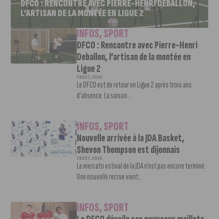
DFCO : RENCONTRE AVEC PIERRE-HENRI DEBALLON,
L’ARTISAN DE LA MONTÉE EN LIGUE 2
INFOS
,
SPORT
DFCO : Rencontre avec Pierre-Henri
Deballon, l’artisan de la montée en
Ligue 2
7 AOÛT, 2026
Le DFCO est de retour en Ligue 2 après trois ans
d’absence. La saison...
INFOS
,
SPORT
Nouvelle arrivée à la JDA Basket,
Shevon Thompson est dijonnais
7 AOÛT, 2026
Le mercato estival de la JDA n’est pas encore terminé.
Une nouvelle recrue vient...
INFOS
,
SPORT