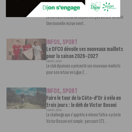
Nouvelle arrivée à la JDA Basket,
Shevon Thompson est dijonnais
7 AOÛT, 2026
Le mercato estival de la JDA n’est pas encore terminé.
Une nouvelle recrue vient...
INFOS
,
SPORT
Le DFCO dévoile ses nouveaux maillots
pour la saison 2026-2027
6 AOÛT, 2026
Le club dijonnais a présenté ses nouveaux maillots
pour son retour en Ligue 2....
INFOS
,
SPORT
Faire le tour de la Côte-d’Or à vélo en
trois jours : le défi de Victor Bosoni
5 AOÛT, 2026
Le challenge que s’apprête à relever l’ultra-cycliste
Victor Bosoni est simple : parcourir 571...