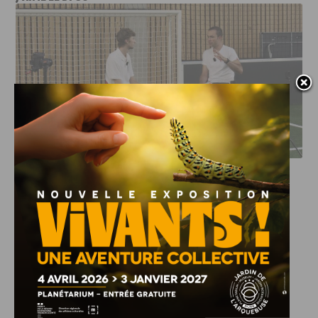
DFCO : RENCONTRE AVEC PIERRE-HENRI DEBALLON,
L’ARTISAN DE LA MONTÉE EN LIGUE 2
INFOS
,
SPORT
DFCO : Rencontre avec Pierre-Henri
Deballon, l’artisan de la montée en
Ligue 2
7 AOÛT, 2026
Le DFCO est de retour en Ligue 2 après trois ans
d’absence. La saison...
INFOS
,
SPORT