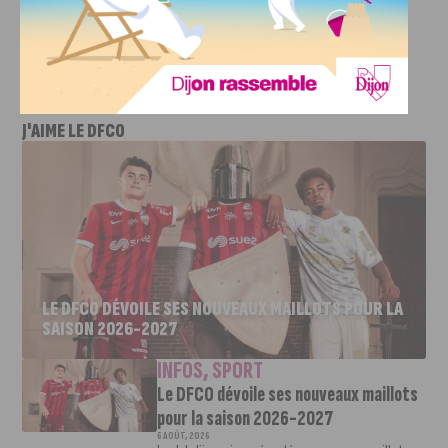
Article rédigé par Arthur Girier
J'AIME LE DFCO
LE DFCO DÉVOILE SES NOUVEAUX MAILLOTS POUR LA
SAISON 2026-2027
INFOS
,
SPORT
Le DFCO dévoile ses nouveaux maillots
pour la saison 2026-2027
6 AOÛT, 2026