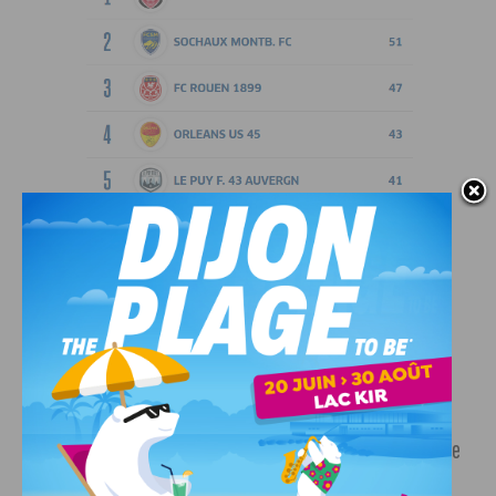
© FFF
Dijon doit obligatoirement s’imposer avant d’affronter
Bourg en Bresse puis Sochaux à domicile. Les 3 prochains
matchs seront déterminants pour la suite de la saison. A
noter que les Sochaliens affrontent Versailles et Rouen joue
face à Villefranche, ce soir aussi.