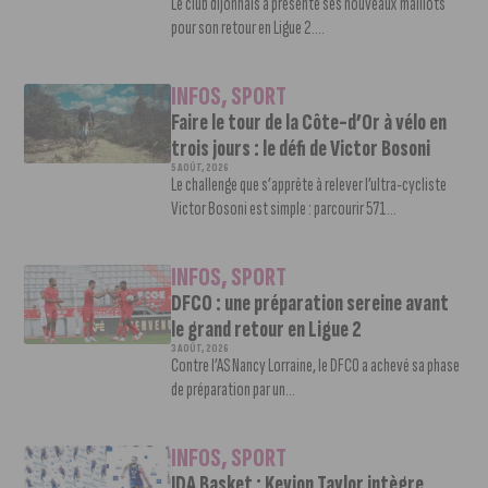
Le club dijonnais a présenté ses nouveaux maillots
pour son retour en Ligue 2....
INFOS
,
SPORT
Faire le tour de la Côte-d’Or à vélo en
trois jours : le défi de Victor Bosoni
5 AOÛT, 2026
Le challenge que s’apprête à relever l’ultra-cycliste
Victor Bosoni est simple : parcourir 571...
INFOS
,
SPORT
DFCO : une préparation sereine avant
le grand retour en Ligue 2
3 AOÛT, 2026
Contre l’AS Nancy Lorraine, le DFCO a achevé sa phase
de préparation par un...
INFOS
,
SPORT
JDA Basket : Kevion Taylor intègre