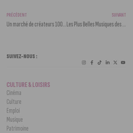
PRÉCÉDENT
SUIVANT
Un marché de créateurs 100 % local à ne pas manquer
Les Plus Belles Musiques des Films de Miyazaki au Théâtre des Feuillants
SUIVEZ-NOUS :
CULTURE & LOISIRS
Cinéma
Culture
Emploi
Musique
Patrimoine