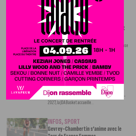
Victor Bosoni est simple : parcourir 571...
INFOS
,
SPORT
DFCO : une préparation sereine avant
le grand retour en Ligue 2
3 AOÛT, 2026
Contre l’AS Nancy Lorraine, le DFCO a achevé sa phase
de préparation par un...
INFOS
,
SPORT
JDA Basket : Kevion Taylor intègre
l’effectif de la Jeanne
3 AOÛT, 2026
Pour se renforcer avant le début de la saison 2026-
2027, la JDA Basket accueille...
INFOS
,
SPORT
Gevrey-Chambertin s’anime avec le