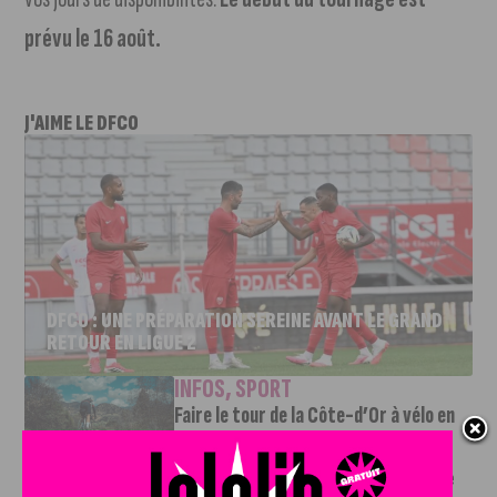
prévu le 16 août.
J'AIME LE DFCO
DFCO : UNE PRÉPARATION SEREINE AVANT LE GRAND
RETOUR EN LIGUE 2
INFOS
,
SPORT
Faire le tour de la Côte-d’Or à vélo en
trois jours : le défi de Victor Bosoni
5 AOÛT, 2026
Le challenge que s’apprête à relever l’ultra-cycliste