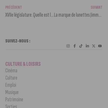
PRÉCÉDENT
SUIVANT
XVIIe législature. Quelle est la composition de l’Assemblée nationale ?
La marque de lunettes Jimmy Fairly s’installe à la Toison d’Or
SUIVEZ-NOUS :
CULTURE & LOISIRS
Cinéma
Culture
Emploi
Musique
Patrimoine
Sorties