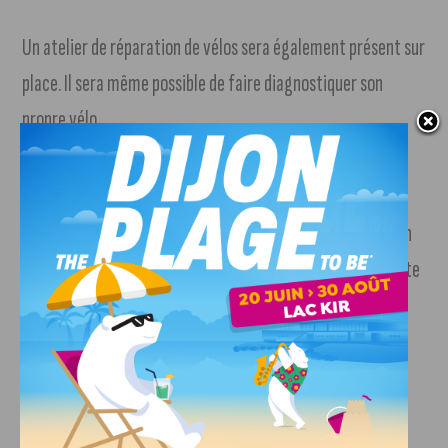
Un atelier de réparation de vélos sera également présent sur
place. Il sera même possible de faire diagnostiquer son
propre vélo.
Prévention et sécurité sont aussi au programme
La police municipale et la Prévention Routière tiendront un
stand pour parler des comportements à adopter sur la route
afin de
« promouvoir une pratique du vélo plus sûre et
sereine »
. À côté, un stand de sensibilisation sur le
harcèlement dans les transports sera aussi présent.