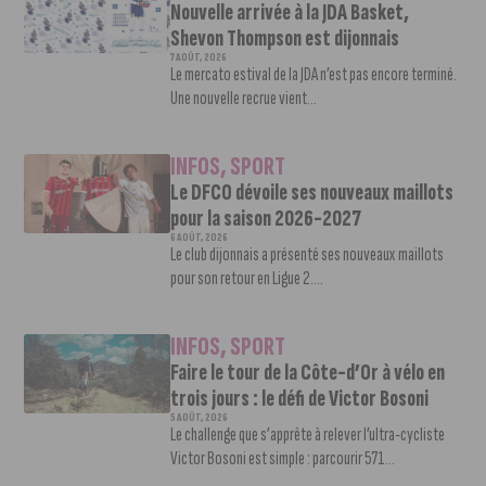
Nouvelle arrivée à la JDA Basket,
Shevon Thompson est dijonnais
7 AOÛT, 2026
Le mercato estival de la JDA n’est pas encore terminé.
Une nouvelle recrue vient...
INFOS
,
SPORT
Le DFCO dévoile ses nouveaux maillots
pour la saison 2026-2027
6 AOÛT, 2026
Le club dijonnais a présenté ses nouveaux maillots
pour son retour en Ligue 2....
INFOS
,
SPORT
Faire le tour de la Côte-d’Or à vélo en
trois jours : le défi de Victor Bosoni
5 AOÛT, 2026
Le challenge que s’apprête à relever l’ultra-cycliste
Victor Bosoni est simple : parcourir 571...