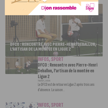
J'AIME LE DFCO
DFCO : RENCONTRE AVEC PIERRE-HENRI DEBALLON,
L’ARTISAN DE LA MONTÉE EN LIGUE 2
INFOS
,
SPORT
DFCO : Rencontre avec Pierre-Henri
Deballon, l’artisan de la montée en
Ligue 2
7 AOÛT, 2026
Le DFCO est de retour en Ligue 2 après trois ans
d’absence. La saison...
INFOS
,
SPORT