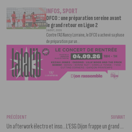
INFOS
,
SPORT
DFCO : une préparation sereine avant
le grand retour en Ligue 2
3 AOÛT, 2026
Contre l’AS Nancy Lorraine, le DFCO a achevé sa phase
de préparation par un...
PRÉCÉDENT
SUIVANT
Un afterwork électro et insolite s’installe au Passage du Désir !
L’ESG Dijon frappe un grand coup et s’offre Djibril Cissé comme ambassadeur