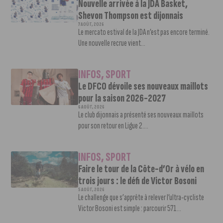
Nouvelle arrivée à la JDA Basket,
Shevon Thompson est dijonnais
7 AOÛT, 2026
Le mercato estival de la JDA n’est pas encore terminé.
Une nouvelle recrue vient...
INFOS
,
SPORT
Le DFCO dévoile ses nouveaux maillots
pour la saison 2026-2027
6 AOÛT, 2026
Le club dijonnais a présenté ses nouveaux maillots
pour son retour en Ligue 2....
INFOS
,
SPORT
Faire le tour de la Côte-d’Or à vélo en
trois jours : le défi de Victor Bosoni
5 AOÛT, 2026
Le challenge que s’apprête à relever l’ultra-cycliste
Victor Bosoni est simple : parcourir 571...