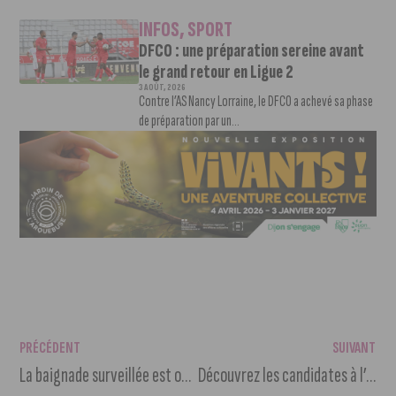
INFOS
,
SPORT
DFCO : une préparation sereine avant
le grand retour en Ligue 2
3 AOÛT, 2026
Contre l’AS Nancy Lorraine, le DFCO a achevé sa phase
de préparation par un...
PRÉCÉDENT
SUIVANT
La baignade surveillée est ouverte au Lac d’Arc-sur-Tille
Découvrez les candidates à l’élection Miss Bourgogne 2024