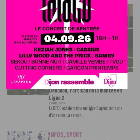
J'AIME LE DFCO
DFCO : RENCONTRE AVEC PIERRE-HENRI DEBALLON,
L’ARTISAN DE LA MONTÉE EN LIGUE 2
INFOS
,
SPORT
DFCO : Rencontre avec Pierre-Henri
Deballon, l’artisan de la montée en
Ligue 2
7 AOÛT, 2026
Le DFCO est de retour en Ligue 2 après trois ans
d’absence. La saison...
INFOS
,
SPORT