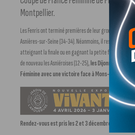
Coupe de France Féminine de Flag Footbal
Montpellier.
Les Fenris ont terminé premières de leur groupe en gagna
Asnières-sur-Seine (34-34). Néanmoins, il restait encore à
atteignant la finale ou en gagnant la petite finale. Chose 
de nouveau les Asniéroises (12-25),
les Dijonnaises ont v
Féminine avec une victoire face à Mons-en-Barœul, 
Rendez-vous est pris les 2 et 3 décembre à Montpell