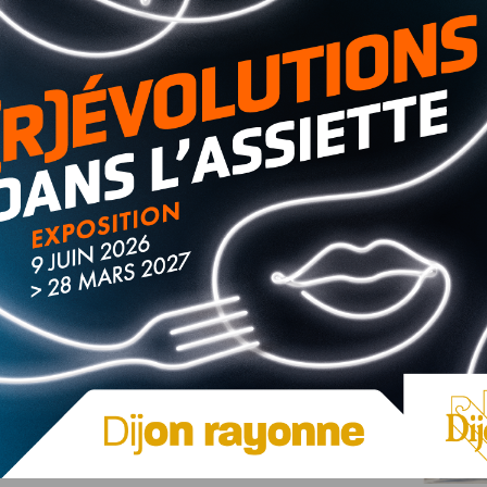
l qui aura lieu les 2 et 3 décembre à
nt contre Paris (13-47) et en faisant match nul face à
 prendre l’une des trois meilleures places de la journée, en
faite ! Après avoir perdu leur demi-finale, en rencontrant
alidé leur ticket pour la finale de la Coupe de France
synonyme de 3e place qualificative (47-21)
.
ier, pour tenter de gagner la Coupe de France
.