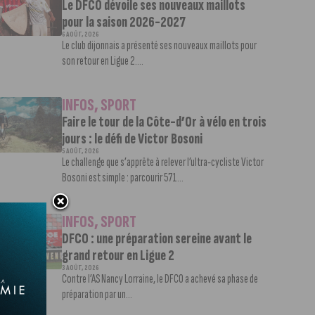
Le DFCO dévoile ses nouveaux maillots
pour la saison 2026-2027
6 AOÛT, 2026
Le club dijonnais a présenté ses nouveaux maillots pour
son retour en Ligue 2....
INFOS
,
SPORT
Faire le tour de la Côte-d’Or à vélo en trois
jours : le défi de Victor Bosoni
5 AOÛT, 2026
Le challenge que s’apprête à relever l’ultra-cycliste Victor
Bosoni est simple : parcourir 571...
INFOS
,
SPORT
DFCO : une préparation sereine avant le
grand retour en Ligue 2
3 AOÛT, 2026
Contre l’AS Nancy Lorraine, le DFCO a achevé sa phase de
préparation par un...