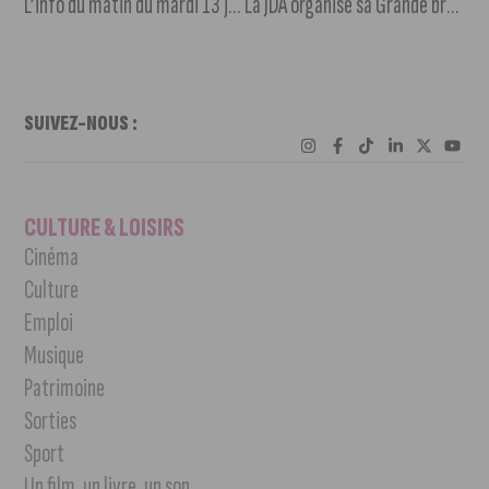
L’info du matin du mardi 13 juin 2023
La JDA organise sa Grande braderie
SUIVEZ-NOUS :
CULTURE & LOISIRS
Cinéma
Culture
Emploi
Musique
Patrimoine
Sorties
Sport
Un film, un livre, un son