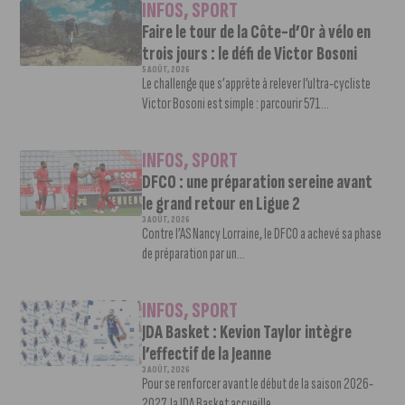
INFOS
,
SPORT
Faire le tour de la Côte-d’Or à vélo en
trois jours : le défi de Victor Bosoni
5 AOÛT, 2026
Le challenge que s’apprête à relever l’ultra-cycliste
Victor Bosoni est simple : parcourir 571...
INFOS
,
SPORT
DFCO : une préparation sereine avant
le grand retour en Ligue 2
3 AOÛT, 2026
Contre l’AS Nancy Lorraine, le DFCO a achevé sa phase
de préparation par un...
INFOS
,
SPORT
JDA Basket : Kevion Taylor intègre
l’effectif de la Jeanne
3 AOÛT, 2026
Pour se renforcer avant le début de la saison 2026-
2027, la JDA Basket accueille...