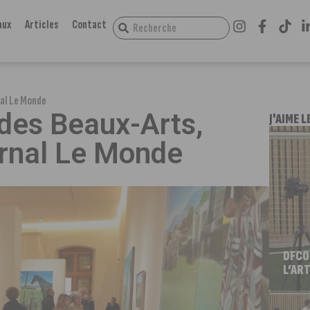
aux
Articles
Contact
nal Le Monde
des Beaux-Arts,
J'AIME L
urnal Le Monde
DFCO
L’ART