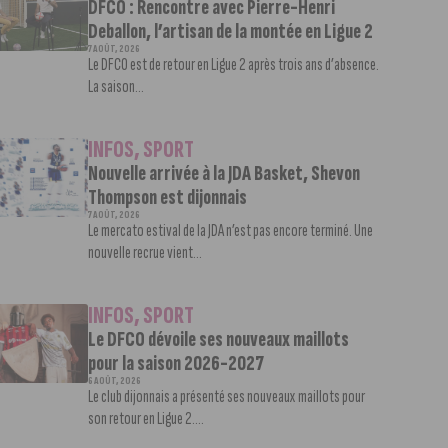
DFCO : Rencontre avec Pierre-Henri
Deballon, l’artisan de la montée en Ligue 2
7 AOÛT, 2026
Le DFCO est de retour en Ligue 2 après trois ans d’absence.
La saison...
INFOS
,
SPORT
Nouvelle arrivée à la JDA Basket, Shevon
Thompson est dijonnais
7 AOÛT, 2026
Le mercato estival de la JDA n’est pas encore terminé. Une
nouvelle recrue vient...
INFOS
,
SPORT
Le DFCO dévoile ses nouveaux maillots
pour la saison 2026-2027
6 AOÛT, 2026
Le club dijonnais a présenté ses nouveaux maillots pour
son retour en Ligue 2....