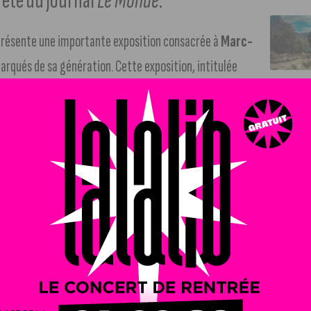
l’été du journal
Le Monde
.
 présente une importante exposition consacrée à
Marc-
emarqués de sa génération. Cette exposition, intitulée
andes toiles et polyptyques accompagnés de dessins,
ies
,
Un matin du temps de la paix
,
Paysages
,
Entre
’histoire des arts
et
Fragments
.
l’été du journal Le Monde
rticle recensait les 19 expositions coups de cœur de l’été du
s Beaux-Arts de Dijon.
émarche très singulière dans l’art actuel sont ainsi