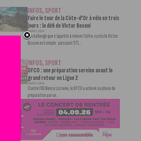
INFOS
,
SPORT
Faire le tour de la Côte-d’Or à vélo en trois
jours : le défi de Victor Bosoni
5 AOÛT, 2026
Le challenge que s’apprête à relever l’ultra-cycliste Victor
Bosoni est simple : parcourir 571...
INFOS
,
SPORT
DFCO : une préparation sereine avant le
grand retour en Ligue 2
3 AOÛT, 2026
Contre l’AS Nancy Lorraine, le DFCO a achevé sa phase de
préparation par un...