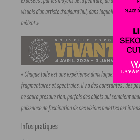
exposées : par les moyens de la peinture, du dessin et du c
visuels d’un artiste d’aujourd’hui, dans laquelle événemen
mêlent »
.
«
Chaque toile est une expérience dans laquelle Desgrands
fragmentaires et spectrales. Il y a des constantes : des p
ne saura presque rien, parfois des objets qui semblent ab
puissance de fascination de ces visions muettes est intens
Infos pratiques