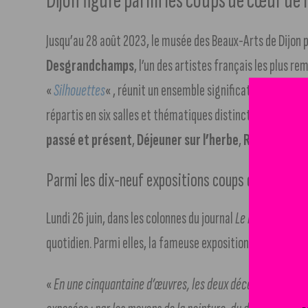
Dijon figure parmi les coups de cœur de 
Jusqu’au 28 août 2023, le musée des Beaux-Arts de Dijon
Desgrandchamps
, l’un des artistes français les plus r
«
Silhouettes
« , réunit un ensemble significatif de 47 gr
répartis en six salles et thématiques distinctes :
Antinom
passé et présent
,
Déjeuner sur l’herbe
,
Regards sur l
Parmi les dix-neuf expositions coups de cœur de 
Lundi 26 juin, dans les colonnes du journal
Le Monde
, un a
quotidien. Parmi elles, la fameuse exposition du Musée de
«
En une cinquantaine d’œuvres, les deux décennies d’une d