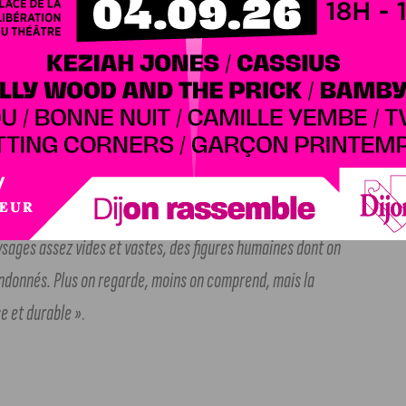
ollage, une exploration de la mémoire et de l’inconscient
ts personnels, films, photos ou œuvres anciennes se
champs laisse advenir des images, le plus souvent
aysages assez vides et vastes, des figures humaines dont on
andonnés. Plus on regarde, moins on comprend, mais la
e et durable »
.