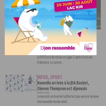
DFCO : RENCONTRE AVEC PIERRE-HENRI DEBALLON,
L’ARTISAN DE LA MONTÉE EN LIGUE 2
INFOS
,
SPORT
DFCO : Rencontre avec Pierre-Henri
Deballon, l’artisan de la montée en
Ligue 2
7 AOÛT, 2026
Le DFCO est de retour en Ligue 2 après trois ans
d’absence. La saison...
INFOS
,
SPORT
Nouvelle arrivée à la JDA Basket,
Shevon Thompson est dijonnais
7 AOÛT, 2026
Le mercato estival de la JDA n’est pas encore terminé.
Une nouvelle recrue vient...