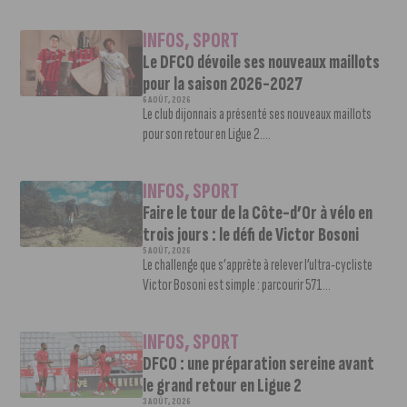
INFOS
,
SPORT
Le DFCO dévoile ses nouveaux maillots
pour la saison 2026-2027
6 AOÛT, 2026
Le club dijonnais a présenté ses nouveaux maillots
pour son retour en Ligue 2....
INFOS
,
SPORT
Faire le tour de la Côte-d’Or à vélo en
trois jours : le défi de Victor Bosoni
5 AOÛT, 2026
Le challenge que s’apprête à relever l’ultra-cycliste
Victor Bosoni est simple : parcourir 571...
INFOS
,
SPORT
DFCO : une préparation sereine avant
le grand retour en Ligue 2
3 AOÛT, 2026