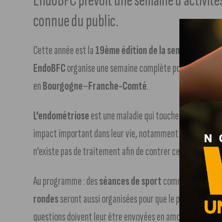
EndoBFC prévoit une semaine d’activités
connue du public.
Cette année est la
19ème édition de la semaine europ
EndoBFC
organise une semaine complète pour ouvrir les 
en
Bourgogne
–
Franche-Comté
.
L’endométriose
est une maladie qui touche
une person
impact important dans leur vie, notamment à cause des do
n’existe pas de traitement afin de contrer cette maladie 
Au programme : des
séances de sport
comme du yoga, du
rondes
seront aussi organisées pour que le public échang
questions doivent leur être envoyées en amont) : sur la do