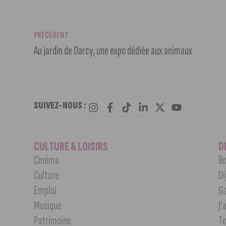
PRÉCÉDENT
Au jardin de Darcy, une expo dédiée aux animaux
SUIVEZ-NOUS :
CULTURE & LOISIRS
D
Cinéma
Bo
Culture
Di
Emploi
G
Musique
J’
Patrimoine
T