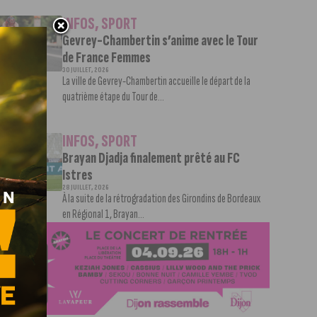
INFOS
,
SPORT
Gevrey-Chambertin s’anime avec le Tour
de France Femmes
30 JUILLET, 2026
La ville de Gevrey-Chambertin accueille le départ de la
quatrième étape du Tour de...
INFOS
,
SPORT
Brayan Djadja finalement prêté au FC
Istres
28 JUILLET, 2026
À la suite de la rétrogradation des Girondins de Bordeaux
en Régional 1, Brayan...