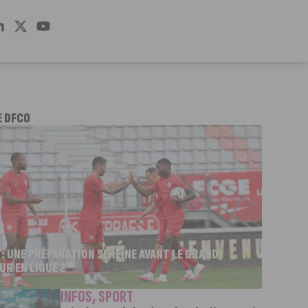
E DFCO
 : UNE PRÉPARATION SEREINE AVANT LE GRAND
UR EN LIGUE 2
INFOS
,
SPORT