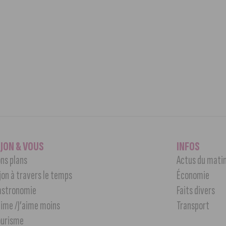
IJON & VOUS
INFOS
ns plans
Actus du mati
jon à travers le temps
Économie
astronomie
Faits divers
aime /J’aime moins
Transport
ourisme