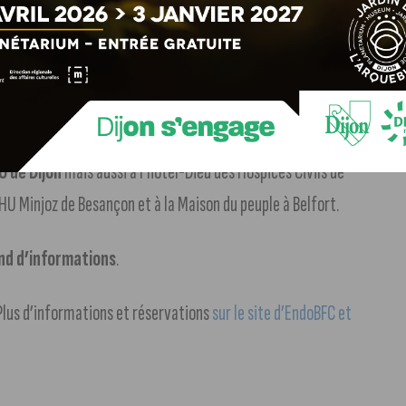
U de Dijon
mais aussi à l’hôtel-Dieu des Hospices Civils de
HU Minjoz de Besançon et à la Maison du peuple à Belfort.
and d’informations
.
Plus d’informations et réservations
sur le site d’EndoBFC et