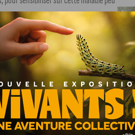
, pour sensibiliser sur cette maladie peu
éenne de l’endométriose
. Du 6 au 11 mars,
l’association
yeux sur l’endométriose et informer le plus grand nombre,
ne menstruée sur dix en France.
Cela peut avoir a un
uleurs qui peuvent être invalidantes. Pour le moment, il
mais il existe des méthodes pour soulager les douleurs.
 pilate, de l’escalade…
Des conférences et des tables
e avec des médecins spécialisés dans la maladie (les
uleur liée à l’endométriose, sur l’acupuncture ou encore