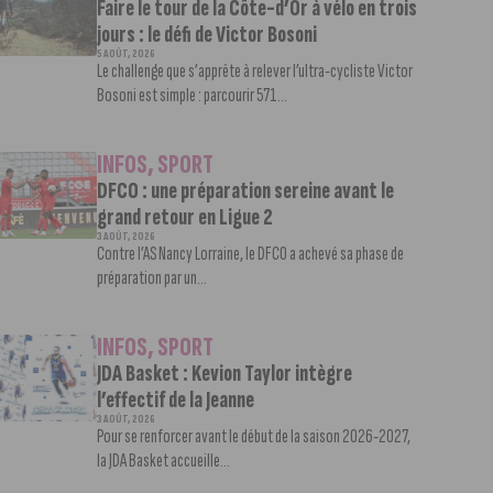
Faire le tour de la Côte-d’Or à vélo en trois
jours : le défi de Victor Bosoni
5 AOÛT, 2026
Le challenge que s’apprête à relever l’ultra-cycliste Victor
Bosoni est simple : parcourir 571...
INFOS
,
SPORT
DFCO : une préparation sereine avant le
grand retour en Ligue 2
3 AOÛT, 2026
Contre l’AS Nancy Lorraine, le DFCO a achevé sa phase de
préparation par un...
INFOS
,
SPORT
JDA Basket : Kevion Taylor intègre
l’effectif de la Jeanne
3 AOÛT, 2026
Pour se renforcer avant le début de la saison 2026-2027,
la JDA Basket accueille...