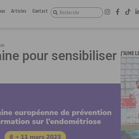
aux
Articles
Contact
ose
ne pour sensibiliser
J'AIME L
DFCO
RETO