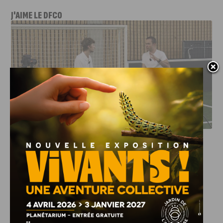
J'AIME LE DFCO
DFCO : RENCONTRE AVEC PIERRE-HENRI DEBALLON,
L’ARTISAN DE LA MONTÉE EN LIGUE 2
INFOS
,
SPORT
DFCO : Rencontre avec Pierre-Henri
Deballon, l’artisan de la montée en
Ligue 2
7 AOÛT, 2026
Le DFCO est de retour en Ligue 2 après trois ans
d’absence. La saison...