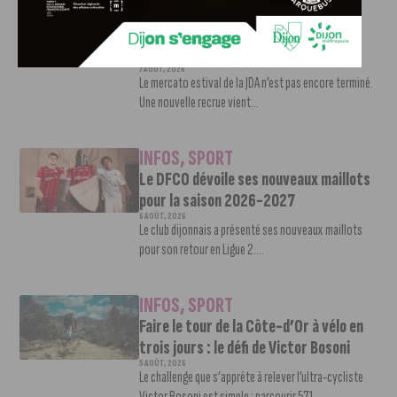
INFOS
,
SPORT
Nouvelle arrivée à la JDA Basket,
Shevon Thompson est dijonnais
7 AOÛT, 2026
Le mercato estival de la JDA n’est pas encore terminé.
Une nouvelle recrue vient...
INFOS
,
SPORT
Le DFCO dévoile ses nouveaux maillots
pour la saison 2026-2027
6 AOÛT, 2026
Le club dijonnais a présenté ses nouveaux maillots
pour son retour en Ligue 2....
INFOS
,
SPORT
Faire le tour de la Côte-d’Or à vélo en
trois jours : le défi de Victor Bosoni
5 AOÛT, 2026
Le challenge que s’apprête à relever l’ultra-cycliste
Victor Bosoni est simple : parcourir 571...