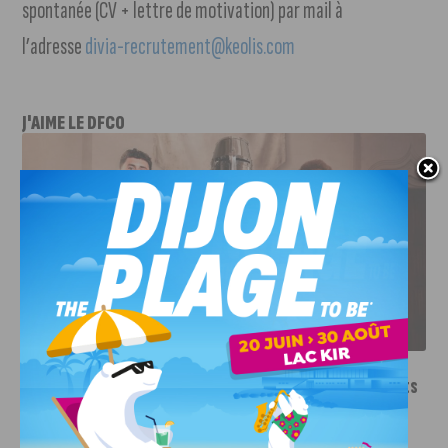
spontanée (CV + lettre de motivation) par mail à
l’adresse
divia-recrutement@keolis.com
J'AIME LE DFCO
LE DFCO DÉVOILE SES NOUVEAUX MAILLOTS POUR LA
SAISON 2026-2027
INFOS
,
SPORT
Le DFCO dévoile ses nouveaux maillots
pour la saison 2026-2027
6 AOÛT, 2026
Le club dijonnais a présenté ses nouveaux maillots