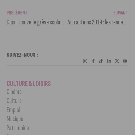
PRÉCÉDENT
SUIVANT
Dijon : nouvelle grève scolaire pour le climat vendredi
Attractions 2019 : les rendez-vous du cirque actuel à Fontaine d’Ouche
SUIVEZ-NOUS :
CULTURE & LOISIRS
Cinéma
Culture
Emploi
Musique
Patrimoine