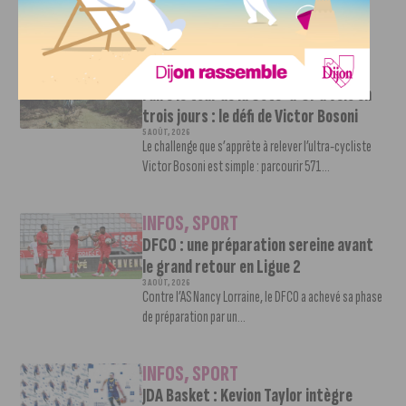
pour son retour en Ligue 2....
INFOS
,
SPORT
Faire le tour de la Côte-d’Or à vélo en
trois jours : le défi de Victor Bosoni
5 AOÛT, 2026
Le challenge que s’apprête à relever l’ultra-cycliste
Victor Bosoni est simple : parcourir 571...
INFOS
,
SPORT
DFCO : une préparation sereine avant
le grand retour en Ligue 2
3 AOÛT, 2026
Contre l’AS Nancy Lorraine, le DFCO a achevé sa phase
de préparation par un...
INFOS
,
SPORT
JDA Basket : Kevion Taylor intègre