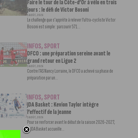
Faire le tour de la Côte-d’Or à vélo en trois
jours : le défi de Victor Bosoni
5 AOÛT, 2026
Le challenge que s’apprête à relever l’ultra-cycliste Victor
Bosoni est simple : parcourir 571...
INFOS
,
SPORT
DFCO : une préparation sereine avant le
grand retour en Ligue 2
3 AOÛT, 2026
Contre l’AS Nancy Lorraine, le DFCO a achevé sa phase de
préparation par un...
INFOS
,
SPORT
JDA Basket : Kevion Taylor intègre
l’effectif de la Jeanne
3 AOÛT, 2026
Pour se renforcer avant le début de la saison 2026-2027,
la JDA Basket accueille...