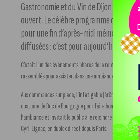
Gastronomie et du Vin de Dijon s’était t
ouvert. Le célèbre programme de M6, « To
pour une fin d’après-midi mémorable. On
diffusées : c’est pour aujourd’hui !
C’était l’un des événements phares de la rentrée passée.
rassemblés pour assister, dans une ambiance festive, à l’
Aux commandes sur place, l’infatigable Jérôme Anthony n’
costume de Duc de Bourgogne pour faire honneur à notre hi
l’ambiance et invitait le public à le rejoindre derrière les
Cyril Lignac, en duplex direct depuis Paris.