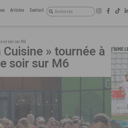
aux
Articles
Contact
ée ce soir sur M6
 Cuisine » tournée à
J'AIME L
ce soir sur M6
DFCO
RETO