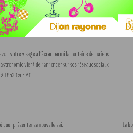
oir votre visage à l’écran parmi la centaine de curieux
 Gastronomie vient de l’annoncer sur ses réseaux sociaux :
n à 18h30 sur M6.
Opéra de Dijon : une tournée en Bourgogne-Franche-Comté pour présenter sa nouvelle saison
La bo