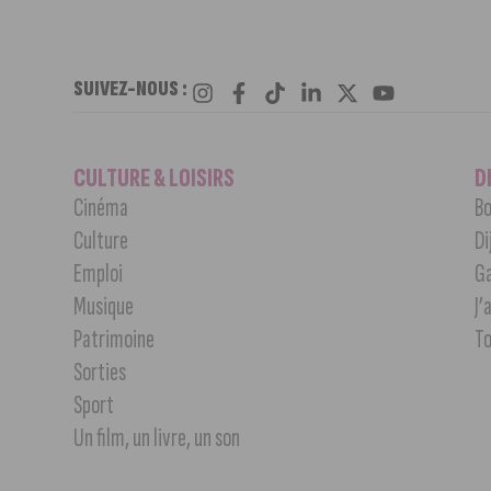
SUIVEZ-NOUS :
CULTURE & LOISIRS
D
Cinéma
Bo
Culture
Di
Emploi
G
Musique
J’
Patrimoine
T
Sorties
Sport
Un film, un livre, un son