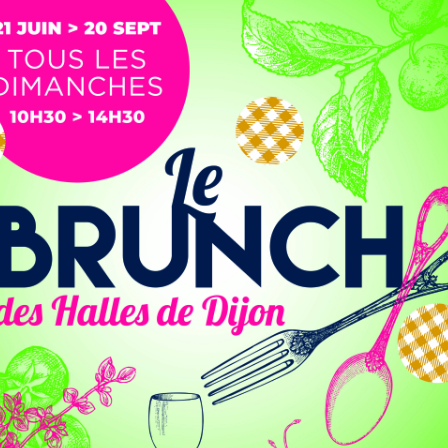
ransformé en plateau de tournage à ciel
us en Cuisine », y avait posé ses valises
 sait enfin quand les images seront
 Le mercredi 3 septembre, de nombreux Dijonnais s’étaient
enregistrement de la célèbre émission culinaire de M6.
avait pas hésité à donner de sa personne en enfilant un
stoire locale. Depuis son food-truck coloré, il gérait
 fourneaux, le tout sous le regard et les consignes du chef