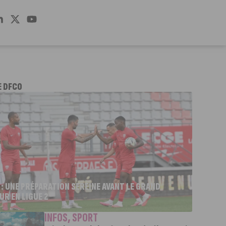
E DFCO
 : UNE PRÉPARATION SEREINE AVANT LE GRAND
UR EN LIGUE 2
INFOS
,
SPORT