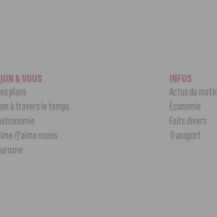
IJON & VOUS
INFOS
ns plans
Actus du mati
jon à travers le temps
Économie
astronomie
Faits divers
aime /J’aime moins
Transport
ourisme