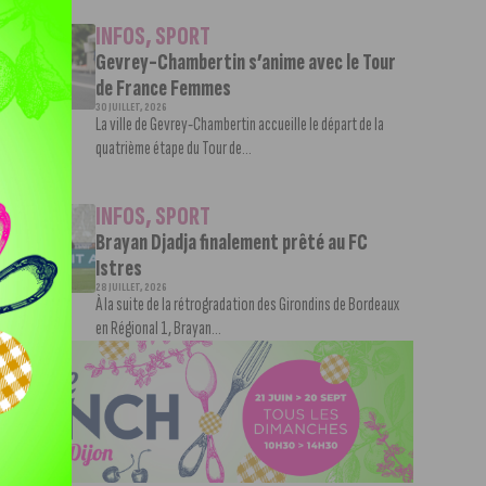
INFOS
,
SPORT
Gevrey-Chambertin s’anime avec le Tour
de France Femmes
30 JUILLET, 2026
La ville de Gevrey-Chambertin accueille le départ de la
quatrième étape du Tour de...
INFOS
,
SPORT
Brayan Djadja finalement prêté au FC
Istres
28 JUILLET, 2026
À la suite de la rétrogradation des Girondins de Bordeaux
en Régional 1, Brayan...