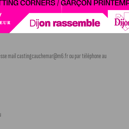
ébut du mois de décembre
. Toutefois, l’émission étudie
dresse mail castingcauchemar@m6.fr ou par téléphone au
u