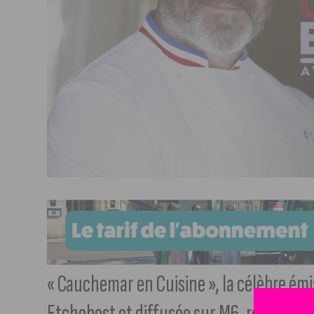
« Cauchemar en Cuisine », la célèbre émi
Etchebest et diffusée sur M6, recherch