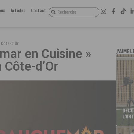
aux
Articles
Contact
n Côte-d’Or
mar en Cuisine »
J'AIME L
n Côte-d’Or
DFCO
L’ART