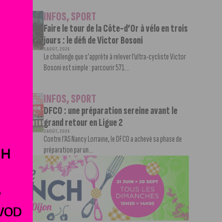
INFOS
,
SPORT
Faire le tour de la Côte-d’Or à vélo en trois
jours : le défi de Victor Bosoni
5 AOÛT, 2026
Le challenge que s’apprête à relever l’ultra-cycliste Victor
Bosoni est simple : parcourir 571...
INFOS
,
SPORT
DFCO : une préparation sereine avant le
grand retour en Ligue 2
3 AOÛT, 2026
Contre l’AS Nancy Lorraine, le DFCO a achevé sa phase de
préparation par un...