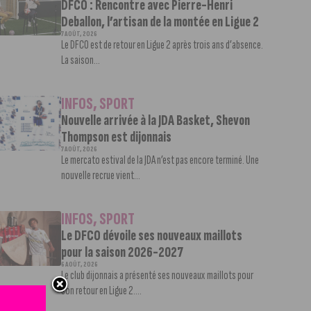
DFCO : Rencontre avec Pierre-Henri
Deballon, l’artisan de la montée en Ligue 2
7 AOÛT, 2026
Le DFCO est de retour en Ligue 2 après trois ans d’absence.
La saison...
INFOS
,
SPORT
Nouvelle arrivée à la JDA Basket, Shevon
Thompson est dijonnais
7 AOÛT, 2026
Le mercato estival de la JDA n’est pas encore terminé. Une
nouvelle recrue vient...
INFOS
,
SPORT
Le DFCO dévoile ses nouveaux maillots
pour la saison 2026-2027
6 AOÛT, 2026
Le club dijonnais a présenté ses nouveaux maillots pour
son retour en Ligue 2....