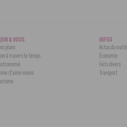
IJON & VOUS
INFOS
ns plans
Actus du mati
jon à travers le temps
Économie
astronomie
Faits divers
aime /J’aime moins
Transport
ourisme