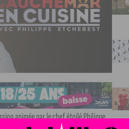
ssion animée par le chef étoilé Philippe
e des candidats pour un prochain