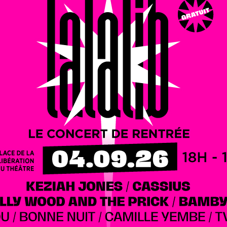
oncept ? Le chef Philippe Etchebest apporte son aide
s en Côte-d’Or et ses alentours
. Aucun profil particulier
er un service à table
.
ourrait être prévu pour la fin de l’année 2023 ou le début