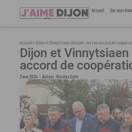
Accueil
Sur nos rése
Accueil
»
Dijon et Vinnytsiaen Ukraine : vers un accord de coopéra
Dijon et Vinnytsiaen
accord de coopérati
2 mai 2024
Auteur :
Nicolas Salin