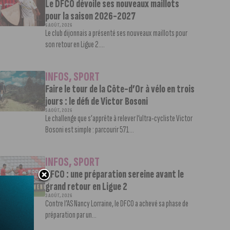
Le DFCO dévoile ses nouveaux maillots
pour la saison 2026-2027
6 AOÛT, 2026
Le club dijonnais a présenté ses nouveaux maillots pour
son retour en Ligue 2....
INFOS
,
SPORT
Faire le tour de la Côte-d’Or à vélo en trois
jours : le défi de Victor Bosoni
5 AOÛT, 2026
Le challenge que s’apprête à relever l’ultra-cycliste Victor
Bosoni est simple : parcourir 571...
INFOS
,
SPORT
DFCO : une préparation sereine avant le
grand retour en Ligue 2
3 AOÛT, 2026
Contre l’AS Nancy Lorraine, le DFCO a achevé sa phase de
préparation par un...