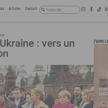
aux
Articles
Contact
tion
 Ukraine : vers un
J'AIME L
on
LE D
SAIS