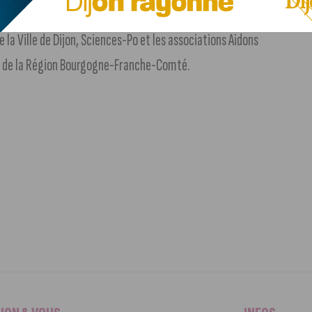
les de militaires tombés au front ou actuellement en
e la Ville de Dijon, Sciences-Po et les associations Aidons
ien de la Région Bourgogne-Franche-Comté.