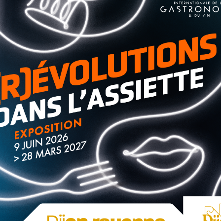
 Vinnytsia en Ukraine du 23 au 27 avril
opole et de la Région Bourgogne-Franche-Comté s’est rendue
 leur engagement envers l’Ukraine.
i que des responsables du secteur hospitalier, des
ntaire pour préparer un futur accord conjoint de
lèves de Vinnytsia et leurs quatre professeurs du 27 mai au