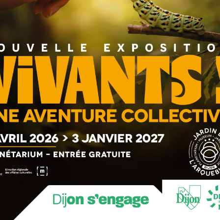
tionnels et en droit dont il dispose.
ulevé une grande émotion. La justice s’est saisie le jour
faisons face à un cycle inouï de violences, que rien ne peut
formant en une délinquance de droit commun.
, des familles sont mises en danger et doivent être
ces et des entreprises voient leurs locaux pillés et
 Les bâtiments communaux sont saccagés.
 pénalisent en premier lieu l’ensemble des habitants.