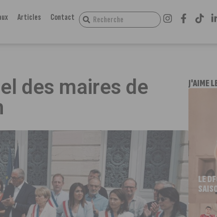
aux
Articles
Contact
n
pel des maires de
J'AIME L
n
LE D
SAIS