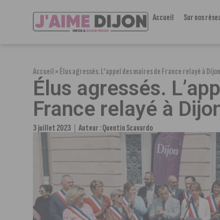
Accueil
Sur nos rése
Accueil
»
Élus agressés. L’appel des maires de France relayé à Dijo
Élus agressés. L’ap
France relayé à Dijo
3 juillet 2023
Auteur :
Quentin Scavardo