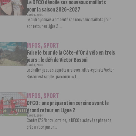
Le DFCO dévoile ses nouveaux maillots
pour la saison 2026-2027
6 AOÛT, 2026
Le club dijonnais a présenté ses nouveaux maillots pour
son retour en Ligue 2....
INFOS
,
SPORT
Faire le tour de la Côte-d’Or à vélo en trois
jours : le défi de Victor Bosoni
5 AOÛT, 2026
Le challenge que s’apprête à relever l’ultra-cycliste Victor
Bosoni est simple : parcourir 571...
INFOS
,
SPORT
DFCO : une préparation sereine avant le
grand retour en Ligue 2
3 AOÛT, 2026
Contre l’AS Nancy Lorraine, le DFCO a achevé sa phase de
préparation par un...