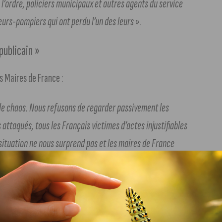
 l’ordre, policiers municipaux et autres agents du service
eurs-pompiers qui ont perdu l’un des leurs »
.
publicain »
s Maires de France :
le chaos. Nous refusons de regarder passivement les
 attaqués, tous les Français victimes d’actes injustifiables
ituation ne nous surprend pas et les maires de France
été. Il faudra en tirer le moment venu toutes les
é du maintien de l’ordre et dont la vocation est de protéger