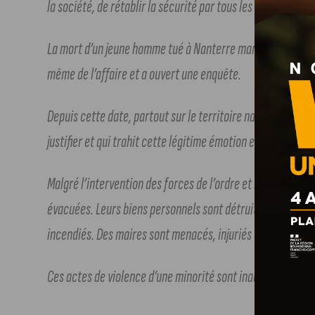
la société, de rétablir la sécurité par tous les moyens opéra
La mort d’un jeune homme tué à Nanterre mardi dernier a so
même de l’affaire et a ouvert une enquête.
Depuis cette date, partout sur le territoire national, nous 
justifier et qui trahit cette légitime émotion en la trans
Malgré l’intervention des forces de l’ordre et des pompiers
évacuées. Leurs biens personnels sont détruits. Des commer
incendiés. Des maires sont menacés, injuriés ou frappés.
Ces actes de violence d’une minorité sont inacceptables et