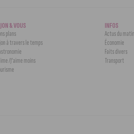
IJON & VOUS
INFOS
ns plans
Actus du mati
jon à travers le temps
Économie
astronomie
Faits divers
aime /J’aime moins
Transport
ourisme