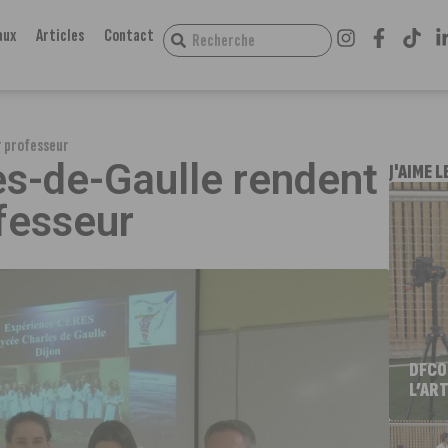
aux
Articles
Contact
r professeur
es-de-Gaulle rendent
J'AIME L
fesseur
DFCO
L’ART