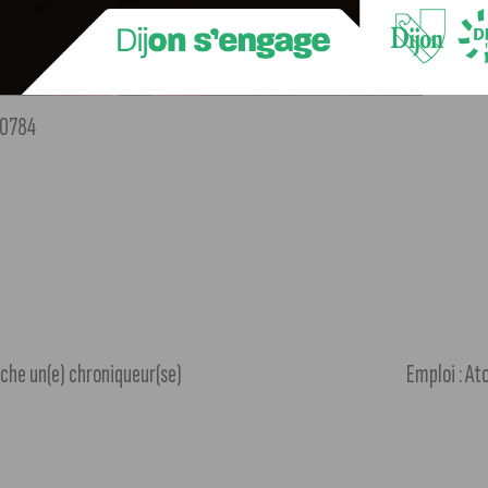
10784
che un(e) chroniqueur(se)
Emploi : At