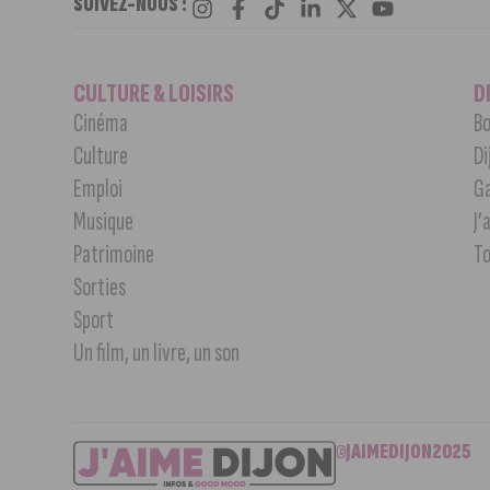
SUIVEZ-NOUS :
CULTURE & LOISIRS
D
Cinéma
Bo
Culture
Di
Emploi
G
Musique
J’
Patrimoine
T
Sorties
Sport
Un film, un livre, un son
©JAIMEDIJON2025