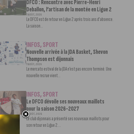
DFCO : Rencontre avec Pierre-Henri
Deballon, l’artisan de la montée en Ligue 2
7 AOÛT, 2026
Le DFCO est de retour en Ligue 2 après trois ans d’absence.
La saison...
INFOS
,
SPORT
Nouvelle arrivée à la JDA Basket, Shevon
Thompson est dijonnais
7 AOÛT, 2026
Le mercato estival de la JDA n’est pas encore terminé. Une
nouvelle recrue vient...
INFOS
,
SPORT
Le DFCO dévoile ses nouveaux maillots
pour la saison 2026-2027
6 AOÛT, 2026
Le club dijonnais a présenté ses nouveaux maillots pour
son retour en Ligue 2....