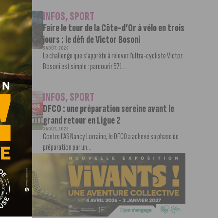
INFOS
,
SPORT
Faire le tour de la Côte-d’Or à vélo en trois
jours : le défi de Victor Bosoni
5 AOÛT, 2026
Le challenge que s’apprête à relever l’ultra-cycliste Victor
Bosoni est simple : parcourir 571...
INFOS
,
SPORT
DFCO : une préparation sereine avant le
grand retour en Ligue 2
3 AOÛT, 2026
Contre l’AS Nancy Lorraine, le DFCO a achevé sa phase de
préparation par un...