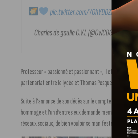
pic.twitter.com/YOhYDDZMhi
— Charles de gaulle C.V.L (@CvlCDG)
February 
Professeur « passionné et passionnant », il était à l’origi
partenariat entre le lycée et Thomas Pesquet.
Suite à l’annonce de son décès sur le compte Twitter du co
hommage et l’un d’entres eux demande même à Thomas Pes
réseaux sociaux, de bien vouloir se manifester.