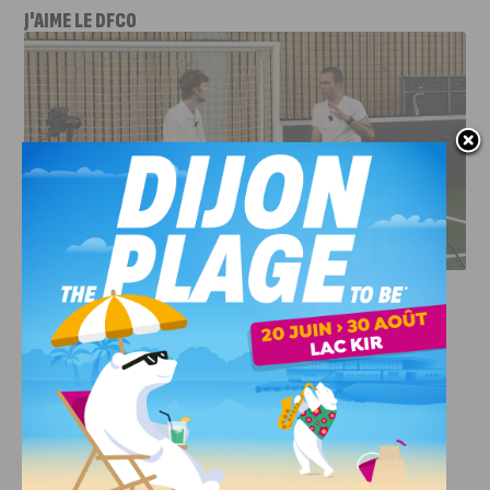
J'AIME LE DFCO
DFCO : RENCONTRE AVEC PIERRE-HENRI DEBALLON,
L’ARTISAN DE LA MONTÉE EN LIGUE 2
INFOS
,
SPORT
DFCO : Rencontre avec Pierre-Henri
Deballon, l’artisan de la montée en
Ligue 2
7 AOÛT, 2026
Le DFCO est de retour en Ligue 2 après trois ans
d’absence. La saison...