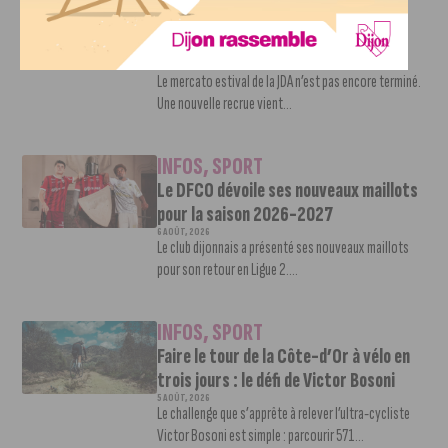
INFOS
,
SPORT
Nouvelle arrivée à la JDA Basket,
Shevon Thompson est dijonnais
7 AOÛT, 2026
Le mercato estival de la JDA n’est pas encore terminé.
Une nouvelle recrue vient...
INFOS
,
SPORT
Le DFCO dévoile ses nouveaux maillots
pour la saison 2026-2027
6 AOÛT, 2026
Le club dijonnais a présenté ses nouveaux maillots
pour son retour en Ligue 2....
INFOS
,
SPORT
Faire le tour de la Côte-d’Or à vélo en
trois jours : le défi de Victor Bosoni
5 AOÛT, 2026
Le challenge que s’apprête à relever l’ultra-cycliste
Victor Bosoni est simple : parcourir 571...