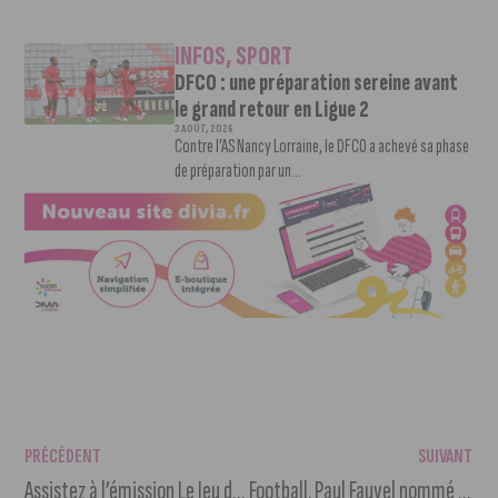
INFOS
,
SPORT
DFCO : une préparation sereine avant
le grand retour en Ligue 2
3 AOÛT, 2026
Contre l’AS Nancy Lorraine, le DFCO a achevé sa phase
de préparation par un...
PRÉCÉDENT
SUIVANT
Assistez à l’émission Le Jeu des 1 000 euros au Palais des Ducs
Football. Paul Fauvel nommé Directeur Général du DFCO