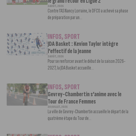
le grand retour en Ligue 2
3 AOÛT, 2026
Contre l’AS Nancy Lorraine, le DFCO a achevé sa phase
de préparation par un...
INFOS
,
SPORT
JDA Basket : Kevion Taylor intègre
l’effectif de la Jeanne
3 AOÛT, 2026
Pour se renforcer avant le début de la saison 2026-
2027, la JDA Basket accueille...
INFOS
,
SPORT
Gevrey-Chambertin s’anime avec le
Tour de France Femmes
30 JUILLET, 2026
La ville de Gevrey-Chambertin accueille le départ de la
quatrième étape du Tour de...