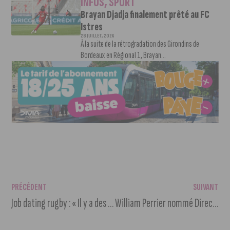
INFOS
,
SPORT
Brayan Djadja finalement prêté au FC
Istres
28 JUILLET, 2026
À la suite de la rétrogradation des Girondins de
Bordeaux en Régional 1, Brayan...
PRÉCÉDENT
SUIVANT
Job dating rugby : « Il y a des similitudes entre le sport et le travail »
William Perrier nommé Directeur Général des cycles Lapierre