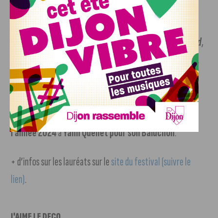
Le jury des lecteurs de la Bibliothèque municipale de
Dijon
a remis son Prix à
Island, Island. L’appel du 66° Nord
,
écrit par Pierre-Antoine Guillotel aux éditions Transboréal.
Le Prix réalisation
La Guilde a décerné
La Toison d’or de l’aventurier de
l’année 2024
à
Yann Quenet pour son Baluchon
.
+ d’infos sur les lauréats sur le
site du festival (suivre le
lien)
.
J'AIME LE DFCO