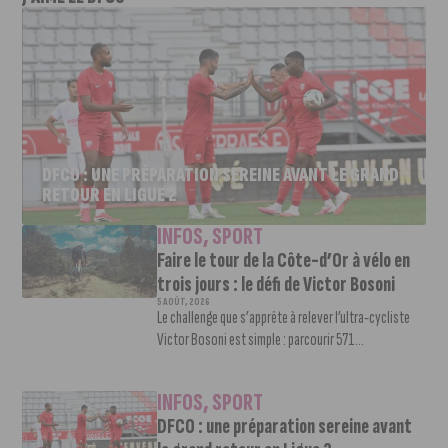
DFCO : UNE PRÉPARATION SEREINE AVANT LE GRAND
RETOUR EN LIGUE 2
INFOS
,
SPORT
Faire le tour de la Côte-d’Or à vélo en
trois jours : le défi de Victor Bosoni
5 AOÛT, 2026
Le challenge que s’apprête à relever l’ultra-cycliste
Victor Bosoni est simple : parcourir 571...
INFOS
,
SPORT
DFCO : une préparation sereine avant