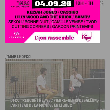
mêmes joueurs pendant presque 45 minutes voire 50 minutes.
Ils vont devoir récupérer. Mais les jeunes ont été au rendez-
vous : ils s’entrainent avec nous depuis le début de la prépa
donc on savait qu’ils avaient leur place. Quand on les fait
entrer et qu’ils peuvent nous aider, ils sont là pour ça »
.
J'AIME LE DFCO
DFCO : RENCONTRE AVEC PIERRE-HENRI DEBALLON,
L’ARTISAN DE LA MONTÉE EN LIGUE 2