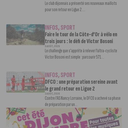
Le club dijonnais a présenté ses nouveaux maillots
pour son retour en Ligue 2....
INFOS
,
SPORT
Faire le tour de la Côte-d’Or à vélo en
trois jours : le défi de Victor Bosoni
5 AOÛT, 2026
Le challenge que s’apprête à relever l’ultra-cycliste
Victor Bosoni est simple : parcourir 571...
INFOS
,
SPORT
DFCO : une préparation sereine avant
le grand retour en Ligue 2
3 AOÛT, 2026
Contre l’AS Nancy Lorraine, le DFCO a achevé sa phase
de préparation par un...