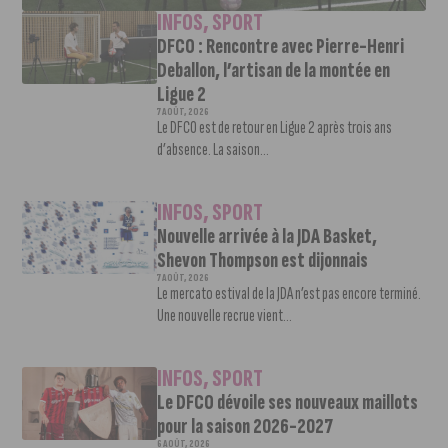
INFOS
,
SPORT
DFCO : Rencontre avec Pierre-Henri
Deballon, l’artisan de la montée en
Ligue 2
7 AOÛT, 2026
Le DFCO est de retour en Ligue 2 après trois ans
d’absence. La saison...
INFOS
,
SPORT
Nouvelle arrivée à la JDA Basket,
Shevon Thompson est dijonnais
7 AOÛT, 2026
Le mercato estival de la JDA n’est pas encore terminé.
Une nouvelle recrue vient...
INFOS
,
SPORT
Le DFCO dévoile ses nouveaux maillots
pour la saison 2026-2027
6 AOÛT, 2026