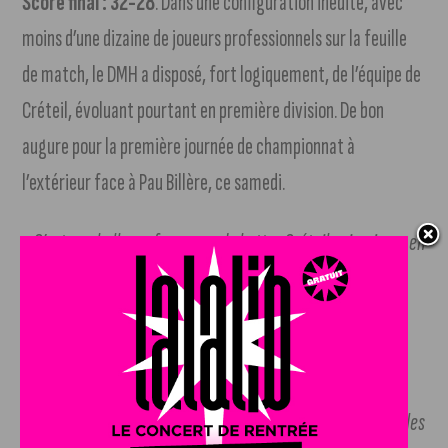
Score final : 32-28
. Dans une configuration inédite, avec
moins d’une dizaine de joueurs professionnels sur la feuille
de match, le DMH a disposé, fort logiquement, de l’équipe de
Créteil, évoluant pourtant en première division. De bon
augure pour la première journée de championnat à
l’extérieur face à Pau Billère, ce samedi.
«
C’est une belle performance de battre Créteil qui va jouer en
D1. On a mis la manière. Il y a eu quelques temps faibles qui
ont permis à nos adversaires de revenir dans le match à un
moment donné alors qu’on dominait.
32-28, c’est un score
mérité sur l’ensemble du match »
, a analysé l’entraineur
Dijonnais Mehdi Ighirri.
Maintenant on a beaucoup sollicité les