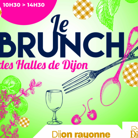
as d’ici 2050, mais d’ici 2030
, conformément à un
ssion 100 villes neutres et intelligentes pour le climat.
vaut à dix trajets Dijon-New York en avion pour une famille
ice générale de DIEZE, une filiale de Suez chargée de la