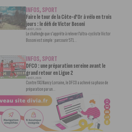
INFOS
,
SPORT
Faire le tour de la Côte-d’Or à vélo en trois
jours : le défi de Victor Bosoni
5 AOÛT, 2026
Le challenge que s’apprête à relever l’ultra-cycliste Victor
Bosoni est simple : parcourir 571...
INFOS
,
SPORT
DFCO : une préparation sereine avant le
grand retour en Ligue 2
3 AOÛT, 2026
Contre l’AS Nancy Lorraine, le DFCO a achevé sa phase de
préparation par un...