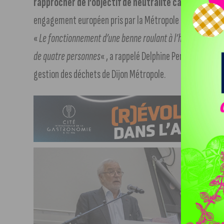
rapprocher de l’objectif de neutralité carbone non p
engagement européen pris par la Métropole au sein de la mi
«
Le fonctionnement d’une benne roulant à l’hydrogène équi
de quatre personnes
« , a rappelé Delphine Perrot, directr
gestion des déchets de Dijon Métropole.