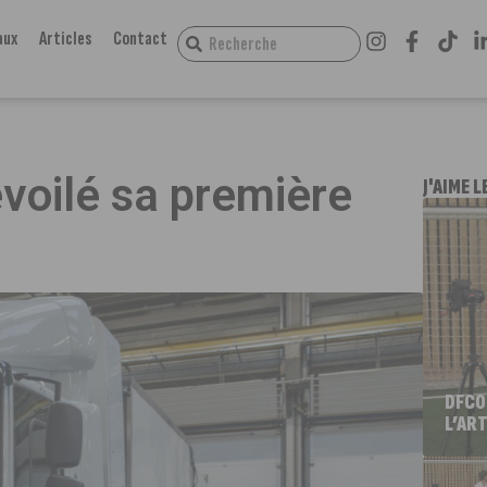
aux
Articles
Contact
e
évoilé sa première
J'AIME L
DFCO
L’ART