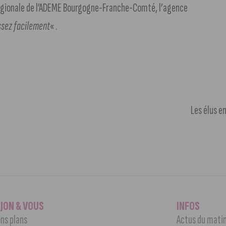
 régionale de l’ADEME Bourgogne-Franche-Comté, l’agence
assez facilement
« .
Les élus e
IJON & VOUS
INFOS
ns plans
Actus du mati