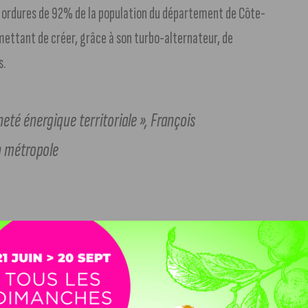
es ordures de 92% de la population du département de Côte-
rmettant de créer, grâce à son turbo-alternateur, de
s.
eté énergique territoriale », François
n métropole
 Dijon Métropole a prévu un
plan hydrogène vert en
de production de l’énergie et le renouvellement de sa
 et les bus. L’ambition ?
Anticiper la mutation et se