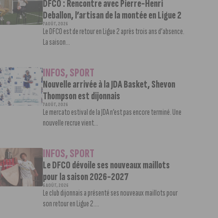
DFCO : Rencontre avec Pierre-Henri
Deballon, l’artisan de la montée en Ligue 2
7 AOÛT, 2026
Le DFCO est de retour en Ligue 2 après trois ans d’absence.
La saison...
INFOS
,
SPORT
Nouvelle arrivée à la JDA Basket, Shevon
Thompson est dijonnais
7 AOÛT, 2026
Le mercato estival de la JDA n’est pas encore terminé. Une
nouvelle recrue vient...
INFOS
,
SPORT
Le DFCO dévoile ses nouveaux maillots
pour la saison 2026-2027
6 AOÛT, 2026
Le club dijonnais a présenté ses nouveaux maillots pour
son retour en Ligue 2....