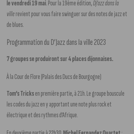
le vendredi 19 mai
. Pour la 19ème édition,
Dj’azz dans la
ville
revient pour vous faire swinguer sur des notes de jazz et
de blues.
Programmation du D’Jazz dans la ville 2023
7 groupes se produiront sur 4 places dijonnaises.
À la Cour de Flore (Palais des Ducs de Bourgogne)
Tom’s Tricks
en première partie, à 21h. Le groupe bouscule
les codes du jazz en y apportant une note plus rock et
électrique et des rythmes d’Afrique.
En deuxième partie à 22h30,
Michel Fernandez Quartet
: