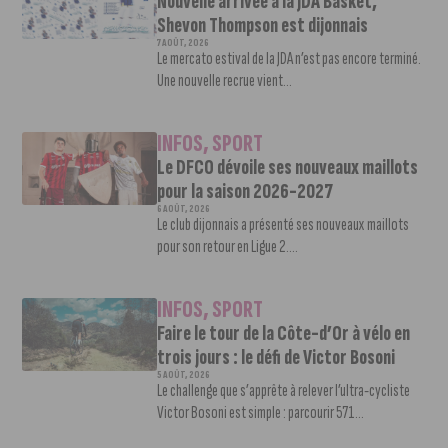
Nouvelle arrivée à la JDA Basket,
Shevon Thompson est dijonnais
7 AOÛT, 2026
Le mercato estival de la JDA n’est pas encore terminé.
Une nouvelle recrue vient...
INFOS
,
SPORT
Le DFCO dévoile ses nouveaux maillots
pour la saison 2026-2027
6 AOÛT, 2026
Le club dijonnais a présenté ses nouveaux maillots
pour son retour en Ligue 2....
INFOS
,
SPORT
Faire le tour de la Côte-d’Or à vélo en
trois jours : le défi de Victor Bosoni
5 AOÛT, 2026
Le challenge que s’apprête à relever l’ultra-cycliste
Victor Bosoni est simple : parcourir 571...