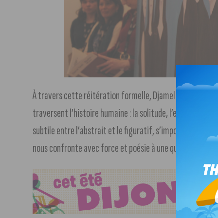
© Clari
À travers cette réitération formelle, Djamel Tatah explor
traversent l’histoire humaine : la solitude, l’exil, la digni
subtile entre l’abstrait et le figuratif, s’imposent comme
nous confronte avec force et poésie à une question essent