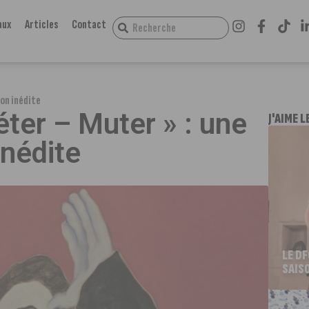
aux
Articles
Contact
ion inédite
ter – Muter » : une
J'AIME L
inédite
LE D
SAIS