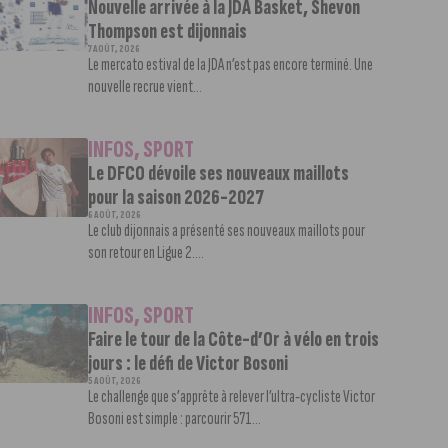
Nouvelle arrivée à la JDA Basket, Shevon
Thompson est dijonnais
7 AOÛT, 2026
Le mercato estival de la JDA n’est pas encore terminé. Une
nouvelle recrue vient...
INFOS
,
SPORT
Le DFCO dévoile ses nouveaux maillots
pour la saison 2026-2027
6 AOÛT, 2026
Le club dijonnais a présenté ses nouveaux maillots pour
son retour en Ligue 2....
INFOS
,
SPORT
Faire le tour de la Côte-d’Or à vélo en trois
jours : le défi de Victor Bosoni
5 AOÛT, 2026
Le challenge que s’apprête à relever l’ultra-cycliste Victor
Bosoni est simple : parcourir 571...