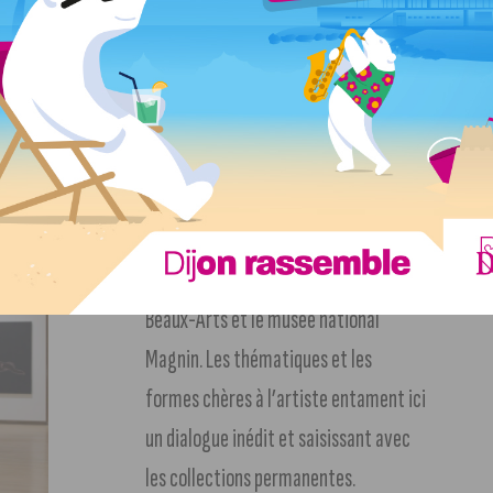
 dijonnais
L’originalité de cet exposition réside
également dans son déploiement
géographique. L’exposition invite les
visiteurs à une circulation dynamique
entre deux institutions
emblématiques de Dijon : le musée des
Beaux-Arts et le musée national
Magnin. Les thématiques et les
formes chères à l’artiste entament ici
un dialogue inédit et saisissant avec
les collections permanentes.