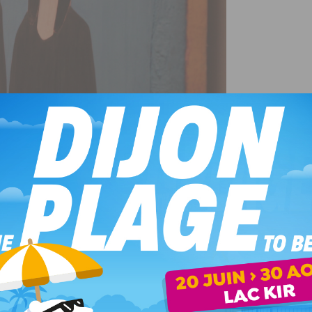
sse Galeron
e en profondeur les thèmes universels et actuels qui
té et la guerre. Ses compositions épurées, à la frontière
 une véritable chorégraphie des corps en silence. L’artiste
ielle :
« Que devenons-nous ? »
.