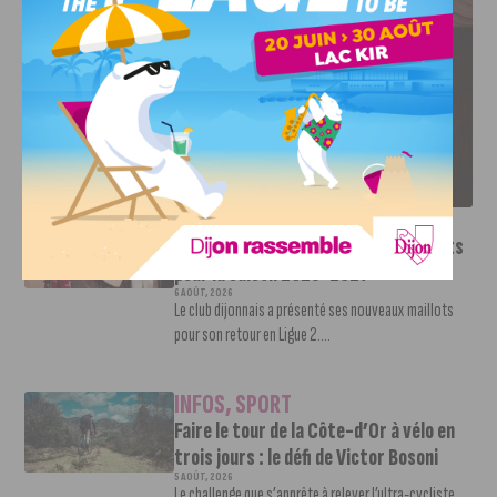
LE DFCO DÉVOILE SES NOUVEAUX MAILLOTS POUR LA
SAISON 2026-2027
INFOS
,
SPORT
Le DFCO dévoile ses nouveaux maillots
pour la saison 2026-2027
6 AOÛT, 2026
Le club dijonnais a présenté ses nouveaux maillots
pour son retour en Ligue 2....
INFOS
,
SPORT
Faire le tour de la Côte-d’Or à vélo en
trois jours : le défi de Victor Bosoni
5 AOÛT, 2026
Le challenge que s’apprête à relever l’ultra-cycliste