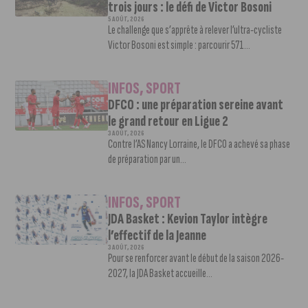
trois jours : le défi de Victor Bosoni
5 AOÛT, 2026
Le challenge que s’apprête à relever l’ultra-cycliste
Victor Bosoni est simple : parcourir 571...
INFOS
,
SPORT
DFCO : une préparation sereine avant
le grand retour en Ligue 2
3 AOÛT, 2026
Contre l’AS Nancy Lorraine, le DFCO a achevé sa phase
de préparation par un...
INFOS
,
SPORT
JDA Basket : Kevion Taylor intègre
l’effectif de la Jeanne
3 AOÛT, 2026
Pour se renforcer avant le début de la saison 2026-
2027, la JDA Basket accueille...