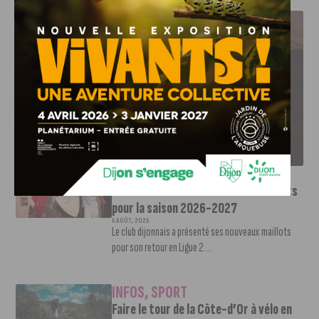
J'AIME LE DFCO
LE DFCO DÉVOILE SES NOUVEAUX MAILLOTS POUR LA
SAISON 2026-2027
INFOS
,
SPORT
Le DFCO dévoile ses nouveaux maillots
pour la saison 2026-2027
6 AOÛT, 2026
Le club dijonnais a présenté ses nouveaux maillots
pour son retour en Ligue 2....
INFOS
,
SPORT
Faire le tour de la Côte-d’Or à vélo en