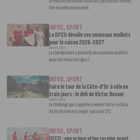
Le mercato estival de la JDA n’est pas encore terminé.
Une nouvelle recrue vient...
INFOS
,
SPORT
Le DFCO dévoile ses nouveaux maillots
pour la saison 2026-2027
6 AOÛT, 2026
Le club dijonnais a présenté ses nouveaux maillots
pour son retour en Ligue 2....
INFOS
,
SPORT
Faire le tour de la Côte-d’Or à vélo en
trois jours : le défi de Victor Bosoni
5 AOÛT, 2026
Le challenge que s’apprête à relever l’ultra-cycliste
Victor Bosoni est simple : parcourir 571...
INFOS
,
SPORT
DFCO : une préparation sereine avant