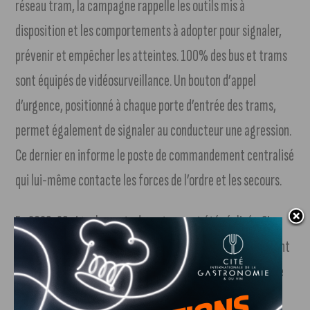
réseau tram, la campagne rappelle les outils mis à
disposition et les comportements à adopter pour signaler,
prévenir et empêcher les atteintes. 100% des bus et trams
sont équipés de vidéosurveillance. Un bouton d’appel
d’urgence, positionné à chaque porte d’entrée des trams,
permet également de signaler au conducteur une agression.
Ce dernier en informe le poste de commandement centralisé
qui lui-même contacte les forces de l’ordre et les secours.
En 2023, 23 signalements de ce type ont été réalisés. Si ce
chiffre confirme que les atteintes sexistes et sexuelles sont
malheureusement encore une réalité, il confirme aussi que
ce dispositif est connu et sollicité.