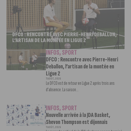
DFCO : RENCONTRE AVEC PIERRE-HENRI DEBALLON,
L’ARTISAN DE LA MONTÉE EN LIGUE 2
INFOS
,
SPORT
DFCO : Rencontre avec Pierre-Henri
Deballon, l’artisan de la montée en
Ligue 2
7 AOÛT, 2026
Le DFCO est de retour en Ligue 2 après trois ans
d’absence. La saison...
INFOS
,
SPORT
Nouvelle arrivée à la JDA Basket,
Shevon Thompson est dijonnais
7 AOÛT, 2026