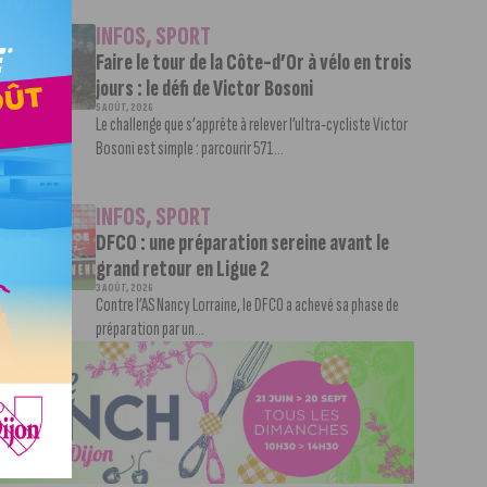
INFOS
,
SPORT
Faire le tour de la Côte-d’Or à vélo en trois
jours : le défi de Victor Bosoni
5 AOÛT, 2026
Le challenge que s’apprête à relever l’ultra-cycliste Victor
Bosoni est simple : parcourir 571...
INFOS
,
SPORT
DFCO : une préparation sereine avant le
grand retour en Ligue 2
3 AOÛT, 2026
Contre l’AS Nancy Lorraine, le DFCO a achevé sa phase de
préparation par un...