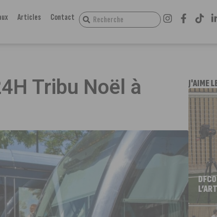
aux
Articles
Contact
24H Tribu Noël à
J'AIME L
DFCO
L’ART