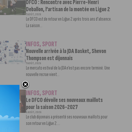
DFCO : Rencontre avec Pierre-Henri
Deballon, l’artisan de la montée en Ligue 2
7 AOÛT, 2026
Le DFCO est de retour en Ligue 2 après trois ans d’absence.
La saison...
INFOS
,
SPORT
Nouvelle arrivée à la JDA Basket, Shevon
Thompson est dijonnais
7 AOÛT, 2026
Le mercato estival de la JDA n’est pas encore terminé. Une
nouvelle recrue vient...
INFOS
,
SPORT
Le DFCO dévoile ses nouveaux maillots
pour la saison 2026-2027
6 AOÛT, 2026
Le club dijonnais a présenté ses nouveaux maillots pour
son retour en Ligue 2....