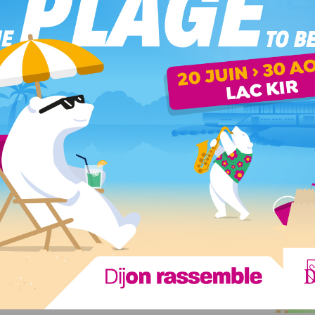
de fin d’année. Son nom : le Pass 24H Tribu Noël, qui permet
 pour 1 à 5 personnes au tarif unique de 3,50€.
 l’Agence Commerciale DiviaMobilités, dans les Relais
s tram, sur la e-boutique DiviaMobilités et à la boutique