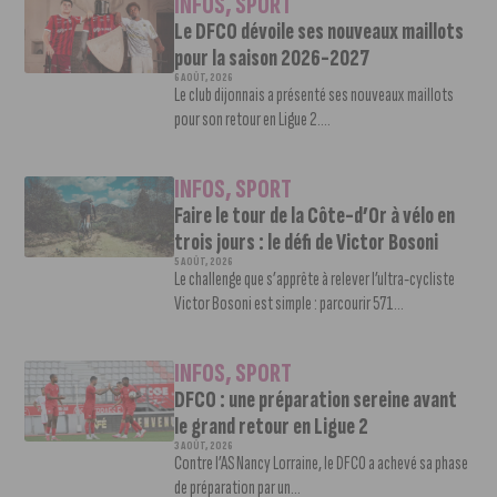
INFOS
,
SPORT
Le DFCO dévoile ses nouveaux maillots
pour la saison 2026-2027
6 AOÛT, 2026
Le club dijonnais a présenté ses nouveaux maillots
pour son retour en Ligue 2....
INFOS
,
SPORT
Faire le tour de la Côte-d’Or à vélo en
trois jours : le défi de Victor Bosoni
5 AOÛT, 2026
Le challenge que s’apprête à relever l’ultra-cycliste
Victor Bosoni est simple : parcourir 571...
INFOS
,
SPORT
DFCO : une préparation sereine avant
le grand retour en Ligue 2
3 AOÛT, 2026
Contre l’AS Nancy Lorraine, le DFCO a achevé sa phase
de préparation par un...