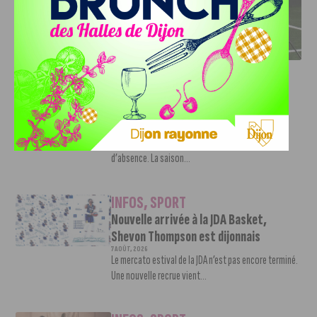
DFCO : RENCONTRE AVEC PIERRE-HENRI DEBALLON,
L’ARTISAN DE LA MONTÉE EN LIGUE 2
INFOS
,
SPORT
DFCO : Rencontre avec Pierre-Henri
Deballon, l’artisan de la montée en
Ligue 2
7 AOÛT, 2026
Le DFCO est de retour en Ligue 2 après trois ans
d’absence. La saison...
INFOS
,
SPORT
Nouvelle arrivée à la JDA Basket,
Shevon Thompson est dijonnais
7 AOÛT, 2026
Le mercato estival de la JDA n’est pas encore terminé.
Une nouvelle recrue vient...