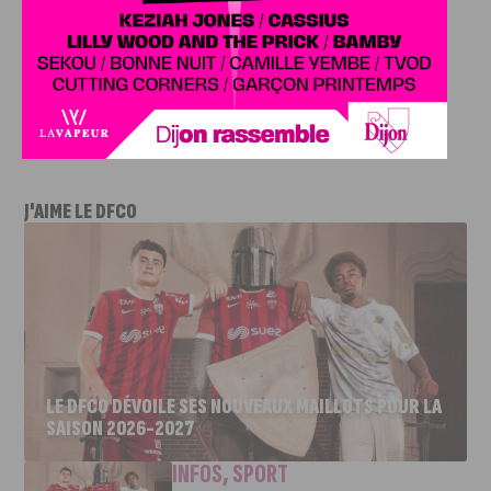
Un projet pionnier qui incarne concrètement l’avenir des
villes durables, et démontre que la neutralité carbone est
possible dès aujourd’hui, au cœur même des quartiers
populaires.
J'AIME LE DFCO
LE DFCO DÉVOILE SES NOUVEAUX MAILLOTS POUR LA
SAISON 2026-2027
INFOS
,
SPORT