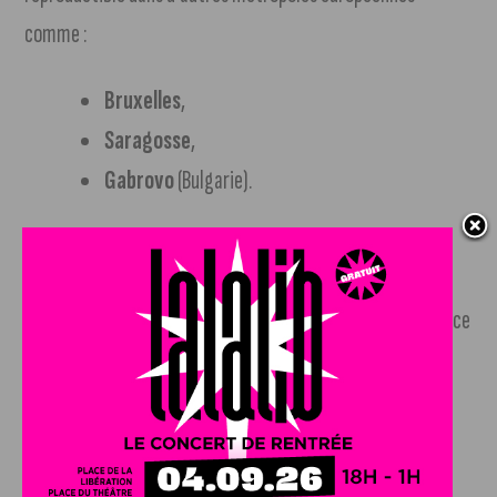
comme :
Bruxelles
,
Saragosse
,
Gabrovo
(Bulgarie).
Dijon, capitale française de l’énergie positive
Avec Fontaine d’Ouche, Dijon s’affirme comme une référence
nationale et européenne en matière de
ville intelligente
,
énergie renouvelable
,
bâtiment bas carbone
et
autoconsommation collective
.