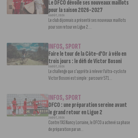
Le DFCO dévoile ses nouveaux maillots
pour la saison 2026-2027
6 AOÛT, 2026
Le club dijonnais a présenté ses nouveaux maillots
pour son retour en Ligue 2....
INFOS
,
SPORT
Faire le tour de la Côte-d’Or à vélo en
trois jours : le défi de Victor Bosoni
5 AOÛT, 2026
Le challenge que s’apprête à relever l’ultra-cycliste
Victor Bosoni est simple : parcourir 571...
INFOS
,
SPORT
DFCO : une préparation sereine avant
le grand retour en Ligue 2
3 AOÛT, 2026
Contre l’AS Nancy Lorraine, le DFCO a achevé sa phase
de préparation par un...