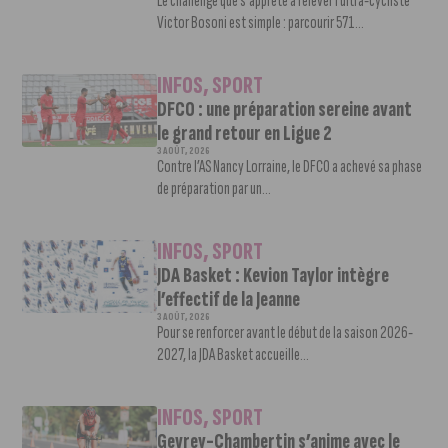
Le challenge que s’apprête à relever l’ultra-cycliste
Victor Bosoni est simple : parcourir 571...
INFOS
,
SPORT
DFCO : une préparation sereine avant
le grand retour en Ligue 2
3 AOÛT, 2026
Contre l’AS Nancy Lorraine, le DFCO a achevé sa phase
de préparation par un...
INFOS
,
SPORT
JDA Basket : Kevion Taylor intègre
l’effectif de la Jeanne
3 AOÛT, 2026
Pour se renforcer avant le début de la saison 2026-
2027, la JDA Basket accueille...
INFOS
,
SPORT
Gevrey-Chambertin s’anime avec le