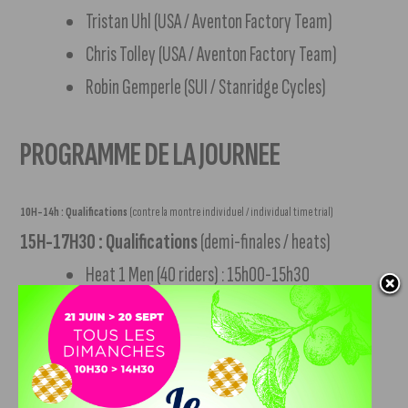
Tristan Uhl (USA / Aventon Factory Team)
Chris Tolley (USA / Aventon Factory Team)
Robin Gemperle (SUI / Stanridge Cycles)
PROGRAMME DE LA JOURNEE
10H-14h : Qualifications
(contre la montre individuel / individual time trial)
15H-17H30 : Qualifications
(demi-finales / heats)
Heat 1 Men (40 riders) : 15h00-15h30
Heat 2 Men (40 riders) : 15h30-16h00
Heat 3 Men (40 riders) : 16h00-16h30
Heat 4 Men (40 riders) : 16h30-17h00
Heat 5 Men (40 riders) : 17h00-17h30