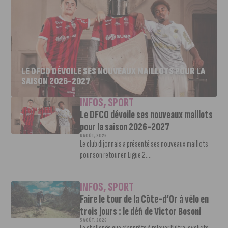
LE DFCO DÉVOILE SES NOUVEAUX MAILLOTS POUR LA
SAISON 2026-2027
INFOS
,
SPORT
Le DFCO dévoile ses nouveaux maillots
pour la saison 2026-2027
6 AOÛT, 2026
Le club dijonnais a présenté ses nouveaux maillots
pour son retour en Ligue 2....
INFOS
,
SPORT
Faire le tour de la Côte-d’Or à vélo en
trois jours : le défi de Victor Bosoni
5 AOÛT, 2026