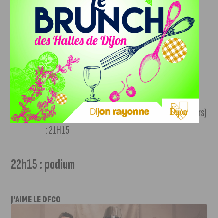
19H00-22H : finales / finals
finale B (75 riders) : 19h00
finale A (75 riders) : 19h45
finale femmes / women’s race : 20H30
super finale hommes / men’s super final (50 riders)
: 21H15
22h15 : podium
J'AIME LE DFCO