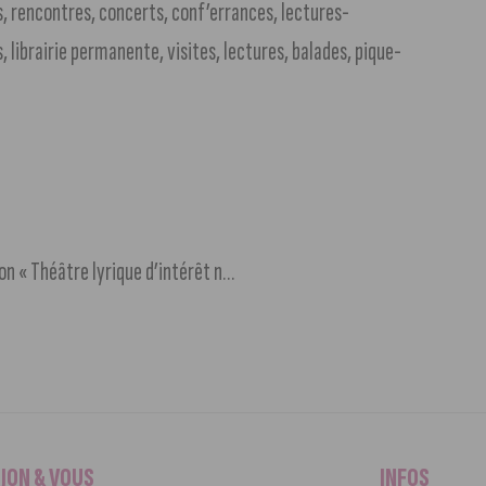
, rencontres, concerts, conf’errances, lectures-
, librairie permanente, visites, lectures, balades, pique-
Opéra de Dijon : reconnaissance nationale avec l’appellation « Théâtre lyrique d’intérêt national »
IJON & VOUS
INFOS