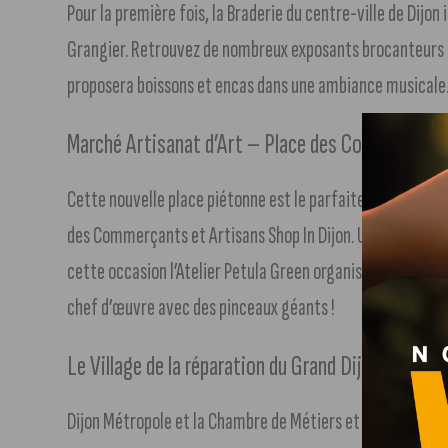
Pour la première fois, la Braderie du centre-ville de Dijo
Grangier. Retrouvez de nombreux exposants brocanteurs et 
proposera boissons et encas dans une ambiance musicale
Marché Artisanat d’Art – Place des Cordeliers –
Cette nouvelle place piétonne est le parfaite endroit pou
des Commerçants et Artisans Shop In Dijon. Une vingtaine
cette occasion l’Atelier Petula Green organisera un atelier
chef d’œuvre avec des pinceaux géants !
Le Village de la réparation du Grand Dijon – Place
Dijon Métropole et la Chambre de Métiers et de l’Artisana