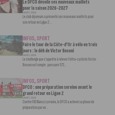
Le DFCO dévoile ses nouveaux maillots
pour la saison 2026-2027
6 AOÛT, 2026
Le club dijonnais a présenté ses nouveaux maillots pour
son retour en Ligue 2....
INFOS
,
SPORT
Faire le tour de la Côte-d’Or à vélo en trois
jours : le défi de Victor Bosoni
5 AOÛT, 2026
Le challenge que s’apprête à relever l’ultra-cycliste Victor
Bosoni est simple : parcourir 571...
INFOS
,
SPORT
DFCO : une préparation sereine avant le
grand retour en Ligue 2
3 AOÛT, 2026
Contre l’AS Nancy Lorraine, le DFCO a achevé sa phase de
préparation par un...