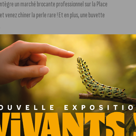
n intègre un marché brocante professionnel sur la Place
venez chiner la perle rare ! Et en plus, une buvette
.
 Nouveauté 2017
r organiser le premier marché d’artisanat de la Fédération
 d’artisans indépendants présenteront leurs créations. A
 gratuit pour les petits et les grands. Venez réaliser votre
 Darcy
t organisent la quatrième édition du
village de la