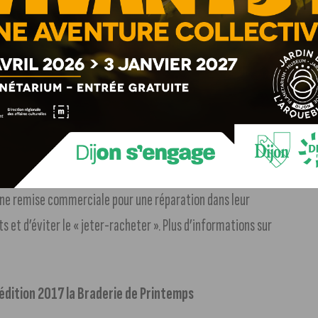
rtisans locaux.
ssier décorateur ou couturière, montreront qu’une
r métier, et pourront remettre en état et réviser
les habitants de Dijon Métropole apporteront. D’autres
une remise commerciale pour une réparation dans leur
 et d’éviter le « jeter-racheter ». Plus d’informations sur
’édition 2017 la Braderie de Printemps