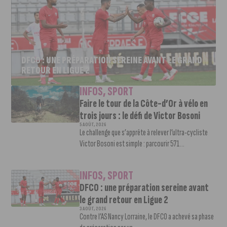
DFCO : UNE PRÉPARATION SEREINE AVANT LE GRAND
RETOUR EN LIGUE 2
INFOS
,
SPORT
Faire le tour de la Côte-d’Or à vélo en
trois jours : le défi de Victor Bosoni
5 AOÛT, 2026
Le challenge que s’apprête à relever l’ultra-cycliste
Victor Bosoni est simple : parcourir 571...
INFOS
,
SPORT
DFCO : une préparation sereine avant
le grand retour en Ligue 2
3 AOÛT, 2026
Contre l’AS Nancy Lorraine, le DFCO a achevé sa phase