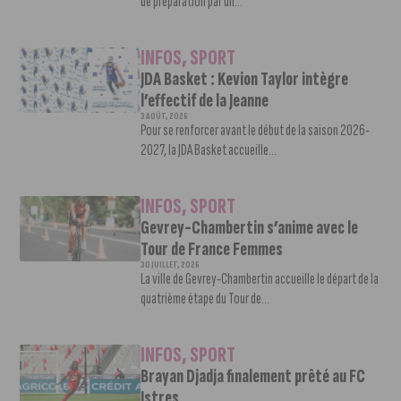
de préparation par un...
INFOS
,
SPORT
JDA Basket : Kevion Taylor intègre
l’effectif de la Jeanne
3 AOÛT, 2026
Pour se renforcer avant le début de la saison 2026-
2027, la JDA Basket accueille...
INFOS
,
SPORT
Gevrey-Chambertin s’anime avec le
Tour de France Femmes
30 JUILLET, 2026
La ville de Gevrey-Chambertin accueille le départ de la
quatrième étape du Tour de...
INFOS
,
SPORT
Brayan Djadja finalement prêté au FC
Istres