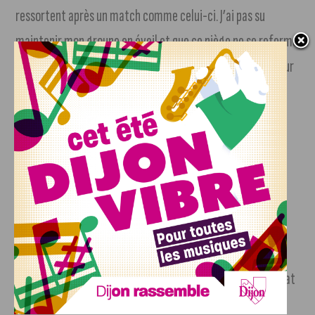
ressortent après un match comme celui-ci. J’ai pas su
maintenir mon groupe en éveil et que ce piège ne se referme
pas sur nous. Je n’ai pas su amener les joueurs à leur meilleur
niveau ce soir, dans des conditions qu’on savait difficile à
tout point de vue, par rapport à la sur-motivation de
certains joueurs et à ce derby local. Le plus important
maintenant est de se remettre au travail. Il faut lever la
tête pour avancer. »
La fiche du match
Au Stade des Courvelles (Selongey), Is-Selongey Football bat
le DFCO 1 but à 0 (0-0).