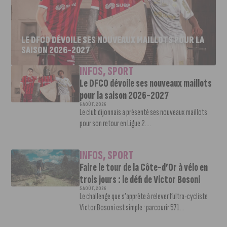
LE DFCO DÉVOILE SES NOUVEAUX MAILLOTS POUR LA
SAISON 2026-2027
INFOS
,
SPORT
Le DFCO dévoile ses nouveaux maillots
pour la saison 2026-2027
6 AOÛT, 2026
Le club dijonnais a présenté ses nouveaux maillots
pour son retour en Ligue 2....
INFOS
,
SPORT
Faire le tour de la Côte-d’Or à vélo en
trois jours : le défi de Victor Bosoni
5 AOÛT, 2026
Le challenge que s’apprête à relever l’ultra-cycliste
Victor Bosoni est simple : parcourir 571...