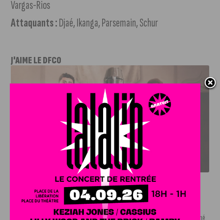
Vargas-Rios
Attaquants :
Djaé, Ikanga, Parsemain, Schur
J'AIME LE DFCO
LE DFCO DÉVOILE SES NOUVEAUX MAILLOTS POUR LA
SAISON 2026-2027
INFOS
,
SPORT
Nouvelle arrivée à la JDA Basket,
Shevon Thompson est dijonnais
7 AOÛT, 2026
Le mercato estival de la JDA n’est pas encore terminé.