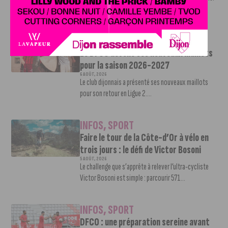
Une nouvelle recrue vient...
INFOS
,
SPORT
Le DFCO dévoile ses nouveaux maillots
pour la saison 2026-2027
6 AOÛT, 2026
Le club dijonnais a présenté ses nouveaux maillots
pour son retour en Ligue 2....
INFOS
,
SPORT
Faire le tour de la Côte-d’Or à vélo en
trois jours : le défi de Victor Bosoni
5 AOÛT, 2026
Le challenge que s’apprête à relever l’ultra-cycliste
Victor Bosoni est simple : parcourir 571...
INFOS
,
SPORT
DFCO : une préparation sereine avant