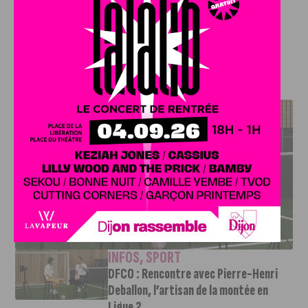
Bordeaux le samedi 17 septembre.
Coup d’envoi : 15
heures.
J'AIME LE DFCO
DFCO : RENCONTRE AVEC PIERRE-HENRI DEBALLON,
L’ARTISAN DE LA MONTÉE EN LIGUE 2
INFOS
,
SPORT
DFCO : Rencontre avec Pierre-Henri
Deballon, l’artisan de la montée en
Ligue 2