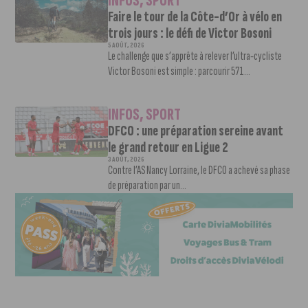
INFOS
,
SPORT
Faire le tour de la Côte-d’Or à vélo en
trois jours : le défi de Victor Bosoni
5 AOÛT, 2026
Le challenge que s’apprête à relever l’ultra-cycliste
Victor Bosoni est simple : parcourir 571...
INFOS
,
SPORT
DFCO : une préparation sereine avant
le grand retour en Ligue 2
3 AOÛT, 2026
Contre l’AS Nancy Lorraine, le DFCO a achevé sa phase
de préparation par un...