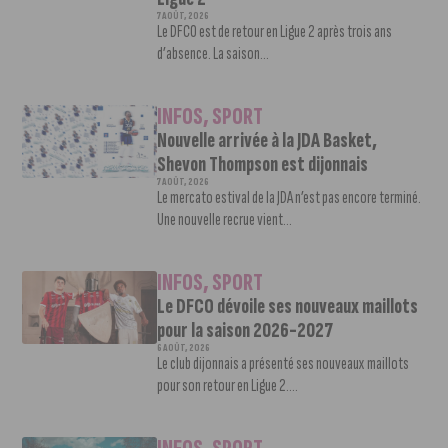
7 AOÛT, 2026
Le DFCO est de retour en Ligue 2 après trois ans
d’absence. La saison...
INFOS
,
SPORT
Nouvelle arrivée à la JDA Basket,
Shevon Thompson est dijonnais
7 AOÛT, 2026
Le mercato estival de la JDA n’est pas encore terminé.
Une nouvelle recrue vient...
INFOS
,
SPORT
Le DFCO dévoile ses nouveaux maillots
pour la saison 2026-2027
6 AOÛT, 2026
Le club dijonnais a présenté ses nouveaux maillots
pour son retour en Ligue 2....