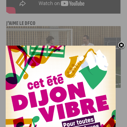
J'AIME LE DFCO
DFCO : RENCONTRE AVEC PIERRE-HENRI DEBALLON,
L’ARTISAN DE LA MONTÉE EN LIGUE 2
INFOS
,
SPORT
DFCO : Rencontre avec Pierre-Henri
Deballon, l’artisan de la montée en
Ligue 2
7 AOÛT, 2026
Le DFCO est de retour en Ligue 2 après trois ans