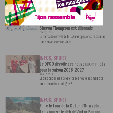
d’absence. La saison...
INFOS
,
SPORT
Nouvelle arrivée à la JDA Basket,
Shevon Thompson est dijonnais
7 AOÛT, 2026
Le mercato estival de la JDA n’est pas encore terminé.
Une nouvelle recrue vient...
INFOS
,
SPORT
Le DFCO dévoile ses nouveaux maillots
pour la saison 2026-2027
6 AOÛT, 2026
Le club dijonnais a présenté ses nouveaux maillots
pour son retour en Ligue 2....
INFOS
,
SPORT
Faire le tour de la Côte-d’Or à vélo en
trois jours : le défi de Victor Bosoni